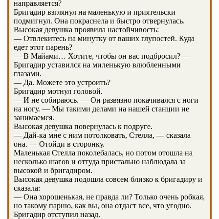
направляется?
Бригадир взглянул на маленькую и приятельски
подмигнул. Она покраснела и быстро отвернулась.
Высокая девушка проявила настойчивость:
— Отвлекитесь на минутку от ваших глупостей. Куда
едет этот парень?
— В Майами… Хотите, чтобы он вас подбросил? —
Бригадир уставился на миленькую влюбленными
глазами.
— Да. Можете это устроить?
Бригадир мотнул головой.
— И не собираюсь. — Он развязно покачивался с ноги
на ногу. — Мы такими делами на нашей станции не
занимаемся.
Высокая девушка повернулась к подруге.
— Дай-ка мне с ним потолковать, Стелла, — сказала
она. — Отойди в сторонку.
Маленькая Стелла поколебалась, но потом отошла на
несколько шагов и оттуда пристально наблюдала за
высокой и бригадиром.
Высокая девушка подошла совсем близко к бригадиру и
сказала:
— Она хорошенькая, не правда ли? Только очень робкая,
но такому парню, как вы, она отдаст все, что угодно.
Бригадир отступил назад.