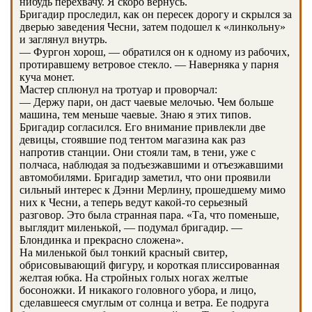
нибудь перехвачу. Я скоро вернусь.
Бригадир проследил, как он пересек дорогу и скрылся за
дверью заведения Чесни, затем подошел к «линкольну»
и заглянул внутрь.
— Фургон хорош, — обратился он к одному из рабочих,
протиравшему ветровое стекло. — Наверняка у парня
куча монет.
Мастер сплюнул на тротуар и проворчал:
— Держу пари, он даст чаевые мелочью. Чем больше
машина, тем меньше чаевые. Знаю я этих типов.
Бригадир согласился. Его внимание привлекли две
девицы, стоявшие под тентом магазина как раз
напротив станции. Они стояли там, в тени, уже с
полчаса, наблюдая за подъезжавшими и отъезжавшими
автомобилями. Бригадир заметил, что они проявили
сильный интерес к Дэнни Мерлину, прошедшему мимо
них к Чесни, а теперь ведут какой-то серьезный
разговор. Это была странная пара. «Та, что поменьше,
выглядит миленькой, — подумал бригадир. —
Блондинка и прекрасно сложена».
На миленькой был тонкий красный свитер,
обрисовывающий фигуру, и короткая плиссированная
желтая юбка. На стройных голых ногах желтые
босоножки. И никакого головного убора, и лицо,
сделавшееся смуглым от солнца и ветра. Ее подруга