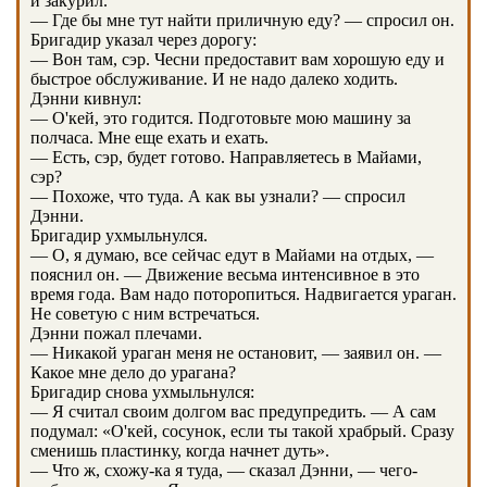
и закурил.
— Где бы мне тут найти приличную еду? — спросил он.
Бригадир указал через дорогу:
— Вон там, сэр. Чесни предоставит вам хорошую еду и
быстрое обслуживание. И не надо далеко ходить.
Дэнни кивнул:
— О'кей, это годится. Подготовьте мою машину за
полчаса. Мне еще ехать и ехать.
— Есть, сэр, будет готово. Направляетесь в Майами,
сэр?
— Похоже, что туда. А как вы узнали? — спросил
Дэнни.
Бригадир ухмыльнулся.
— О, я думаю, все сейчас едут в Майами на отдых, —
пояснил он. — Движение весьма интенсивное в это
время года. Вам надо поторопиться. Надвигается ураган.
Не советую с ним встречаться.
Дэнни пожал плечами.
— Никакой ураган меня не остановит, — заявил он. —
Какое мне дело до урагана?
Бригадир снова ухмыльнулся:
— Я считал своим долгом вас предупредить. — А сам
подумал: «О'кей, сосунок, если ты такой храбрый. Сразу
сменишь пластинку, когда начнет дуть».
— Что ж, схожу-ка я туда, — сказал Дэнни, — чего-