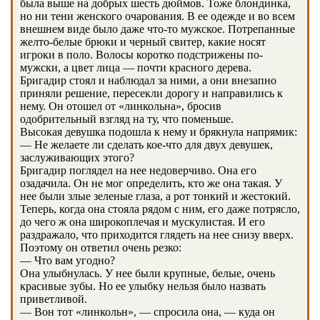
была выше на добрых шесть дюймов. Тоже блондинка,
но ни тени женского очарования. В ее одежде и во всем
внешнем виде было даже что-то мужское. Потрепанные
желто-белые брюки и черный свитер, какие носят
игроки в поло. Волосы коротко подстрижены по-
мужски, а цвет лица — почти красного дерева.
Бригадир стоял и наблюдал за ними, а они внезапно
приняли решение, пересекли дорогу и направились к
нему. Он отошел от «линкольна», бросив
одобрительный взгляд на ту, что поменьше.
Высокая девушка подошла к нему и брякнула напрямик:
— Не желаете ли сделать кое-что для двух девушек,
заслуживающих этого?
Бригадир поглядел на нее недоверчиво. Она его
озадачила. Он не мог определить, кто же она такая. У
нее были злые зеленые глаза, а рот тонкий и жестокий.
Теперь, когда она стояла рядом с ним, его даже потрясло,
до чего ж она широкоплечая и мускулистая. И его
раздражало, что приходится глядеть на нее снизу вверх.
Поэтому он ответил очень резко:
— Что вам угодно?
Она улыбнулась. У нее были крупные, белые, очень
красивые зубы. Но ее улыбку нельзя было назвать
приветливой.
— Вон тот «линкольн», — спросила она, — куда он