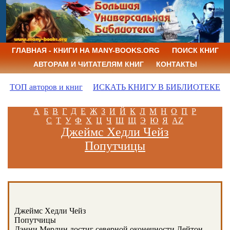
ГЛАВНАЯ - КНИГИ НА MANY-BOOKS.ORG
ПОИСК КНИГ
АВТОРАМ И ЧИТАТЕЛЯМ КНИГ
КОНТАКТЫ
ТОП авторов и книг
ИСКАТЬ КНИГУ В БИБЛИОТЕКЕ
А
Б
В
Г
Д
Е
Ж
З
И
Й
К
Л
М
Н
О
П
Р
С
Т
У
Ф
Х
Ц
Ч
Ш
Щ
Э
Ю
Я
AZ
Джеймс Хедли Чейз
Попутчицы
Джеймс Хедли Чейз
Попутчицы
Дэнни Мерлин достиг северной оконечности Дейтон-