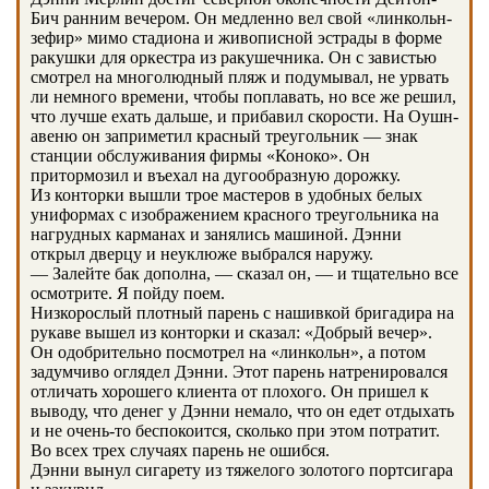
Бич ранним вечером. Он медленно вел свой «линкольн-
зефир» мимо стадиона и живописной эстрады в форме
ракушки для оркестра из ракушечника. Он с завистью
смотрел на многолюдный пляж и подумывал, не урвать
ли немного времени, чтобы поплавать, но все же решил,
что лучше ехать дальше, и прибавил скорости. На Оушн-
авеню он заприметил красный треугольник — знак
станции обслуживания фирмы «Коноко». Он
притормозил и въехал на дугообразную дорожку.
Из конторки вышли трое мастеров в удобных белых
униформах с изображением красного треугольника на
нагрудных карманах и занялись машиной. Дэнни
открыл дверцу и неуклюже выбрался наружу.
— Залейте бак дополна, — сказал он, — и тщательно все
осмотрите. Я пойду поем.
Низкорослый плотный парень с нашивкой бригадира на
рукаве вышел из конторки и сказал: «Добрый вечер».
Он одобрительно посмотрел на «линкольн», а потом
задумчиво оглядел Дэнни. Этот парень натренировался
отличать хорошего клиента от плохого. Он пришел к
выводу, что денег у Дэнни немало, что он едет отдыхать
и не очень-то беспокоится, сколько при этом потратит.
Во всех трех случаях парень не ошибся.
Дэнни вынул сигарету из тяжелого золотого портсигара