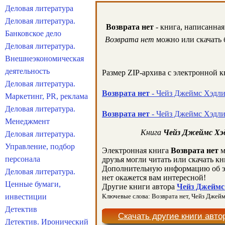
Деловая литература
Деловая литература.
Возврата нет
- книга, написанная
Банковское дело
Возврата нет
можно или скачать б
Деловая литература.
Внешнеэкономическая
деятельность
Размер ZIP-архива c электронной 
Деловая литература.
Возврата нет
- Чейз Джеймс Хэдли 
Маркетинг, PR, реклама
Деловая литература.
Возврата нет
- Чейз Джеймс Хэдли
Менеджмент
Книга
Чейз Джеймс Хэд
Деловая литература.
Управление, подбор
Электронная книга
Возврата нет
м
персонала
друзья могли читать или скачать кн
Дополнительную информацию об э
Деловая литература.
нет окажется вам интересной!
Ценные бумаги,
Другие книги автора
Чейз Джеймс 
инвестиции
Ключевые слова: Возврата нет, Чейз Джеймс 
Детектив
Скачать другие книги авто
Детектив. Иронический