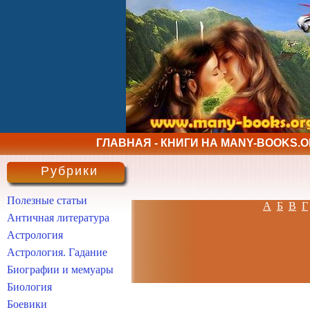
ГЛАВНАЯ - КНИГИ НА MANY-BOOKS.
Рубрики
Полезные статьи
А
Б
В
Г
Античная литература
Астрология
Астрология. Гадание
Биографии и мемуары
Биология
Боевики