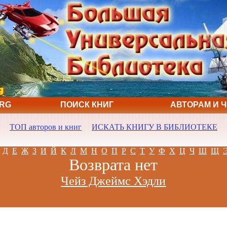
ORG
ПОИСК КНИГ
АВТОРАМ И 
ТОП авторов и книг
ИСКАТЬ КНИГУ В БИБЛИОТЕКЕ
Д
Е
Ж
З
И
Й
К
Л
М
Н
О
П
Р
С
Т
У
Ф
Х
Ц
Ч
Ш
Щ
Возврата нет
Чейз Джеймс Хэдли