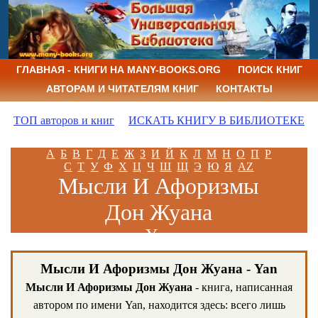
ГЛАВНАЯ - КНИГИ НА MANY-BOOKS.ORG
ПОИСК КНИГ
АВТОРАМ И ЧИТАТЕЛЯМ КНИГ
КОНТАКТЫ
ТОП авторов и книг
ИСКАТЬ КНИГУ В БИБЛИОТЕКЕ
А
Б
В
Г
Д
Е
Ж
З
И
Й
К
Л
М
Н
О
П
Р
С
Т
У
Ф
Х
Ц
Ч
Ш
Щ
Э
Ю
Я
AZ
Мысли И Афоризмы
Дон Жуана
Yan
Мысли И Афоризмы Дон Жуана - Yan
Мысли И Афоризмы Дон Жуана
- книга, написанная
автором по имени Yan, находится здесь: всего лишь