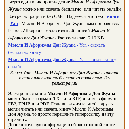
через один клик произведение
Мысли И Афоризмы Дон
Жуана
можно или скачать бесплатно, или читать онлайн
без регистрации и без СМС. Надеемся, что текст
книги
Yan
- Мысли И Афоризмы Дон Жуана вам понравится.
Размер ZIP-архива c электронной книгой
Мысли И
Афоризмы Дон Жуана - Yan
составляет 2.19 KB
Мысли И Афоризмы Дон Жуана
- Yan - скачать
бесплатно книгу
Мысли И Афоризмы Дон Жуана
- Yan - читать книгу
онлайн
Книга
Yan - Мысли И Афоризмы Дон Жуана
- читать
онлайн или скачать бесплатно полностью без
регистрации
Электронная книга
Мысли И Афоризмы Дон Жуана
может быть в формате TXT или RTF, или же в формате
FB2, EPUB или PDF. Если вы захотите, чтобы друзья
могли читать или скачать книгу Мысли И Афоризмы
Дон Жуана, то просто перешлите гиперссылку на эту
страницу.
Дополнительную информацию об электронной книге