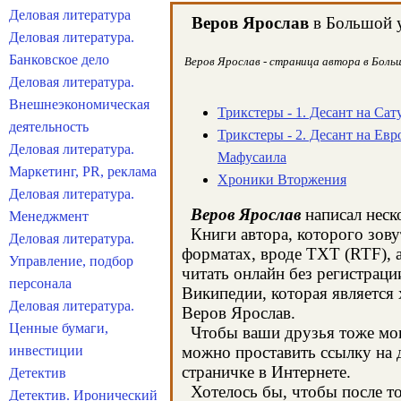
Деловая литература
Веров Ярослав
в Большой у
Деловая литература.
Банковское дело
Веров Ярослав - страница автора в Больш
Деловая литература.
Внешнеэкономическая
Трикстеры - 1. Десант на Сат
деятельность
Трикстеры - 2. Десант на Евр
Деловая литература.
Мафусаила
Маркетинг, PR, реклама
Хроники Вторжения
Деловая литература.
Веров Ярослав
написал неск
Менеджмент
Книги автора, которого зову
Деловая литература.
форматах, вроде TXT (RTF), 
Управление, подбор
читать онлайн без регистраци
персонала
Википедии, которая является
Деловая литература.
Веров Ярослав.
Ценные бумаги,
Чтобы ваши друзья тоже могл
инвестиции
можно проставить ссылку на д
страничке в Интернете.
Детектив
Хотелось бы, чтобы после тог
Детектив. Иронический