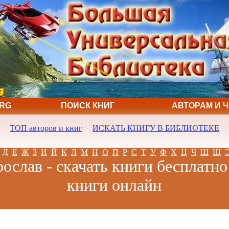
ORG
ПОИСК КНИГ
АВТОРАМ И 
ТОП авторов и книг
ИСКАТЬ КНИГУ В БИБЛИОТЕКЕ
Д
Е
Ж
З
И
Й
К
Л
М
Н
О
П
Р
С
Т
У
Ф
Х
Ц
Ч
Ш
Щ
ослав - скачать книги бесплатно
книги онлайн