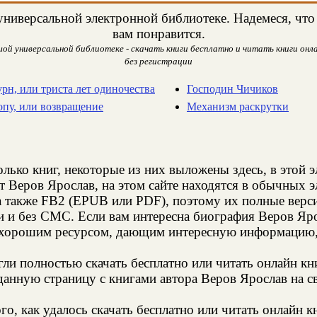
ниверсальной электронной библиотеке. Надемеся, что 
вам понравится.
ой универсальной библиотеке - скачать книги бесплатно и читать книги онла
без регистрации
урн, или триста лет одиночества
Господин Чичиков
опу, или возвращение
Механизм раскрутки
олько книг, некоторые из них выложены здесь, в этой 
т Веров Ярослав, на этом сайте находятся в обычных 
а также FB2 (EPUB или PDF), поэтому их полные верси
и и без СМС. Если вам интересна биография Веров Яро
 хорошим ресурсом, дающим интересную информацию, 
и полностью скачать бесплатно или читать онлайн кн
анную страницу с книгами автора Веров Ярослав на св
о, как удалось скачать бесплатно или читать онлайн к