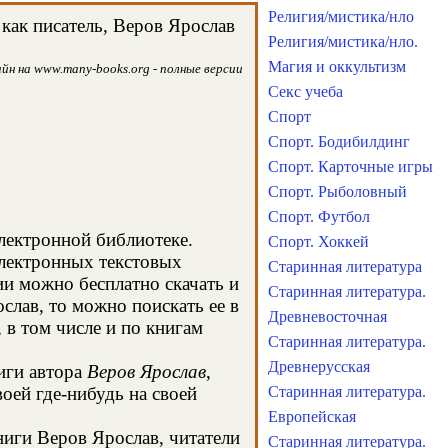
Религия/мистика/нло
как писатель, Веров Ярослав
Религия/мистика/нло.
Магия и оккультизм
йн на www.many-books.org - полные версии
Секс учеба
Спорт
Спорт. Бодибилдинг
Спорт. Карточные игры
Спорт. Рыболовный
Спорт. Футбол
электронной библиотеке.
Спорт. Хоккей
электронных текстовых
Старинная литература
и можно бесплатно скачать и
Старинная литература.
слав, то можно поискать ее в
Древневосточная
в том числе и по книгам
Старинная литература.
Древнерусская
иги автора
Веров Ярослав
,
оей где-нибудь на своей
Старинная литература.
Европейская
ниги Веров Ярослав, читатели
Старинная литература.