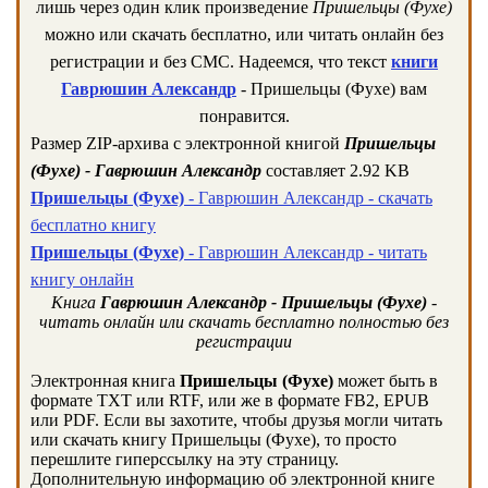
лишь через один клик произведение
Пришельцы (Фухе)
можно или скачать бесплатно, или читать онлайн без
регистрации и без СМС. Надеемся, что текст
книги
Гаврюшин Александр
- Пришельцы (Фухе) вам
понравится.
Размер ZIP-архива c электронной книгой
Пришельцы
(Фухе) - Гаврюшин Александр
составляет 2.92 KB
Пришельцы (Фухе)
- Гаврюшин Александр - скачать
бесплатно книгу
Пришельцы (Фухе)
- Гаврюшин Александр - читать
книгу онлайн
Книга
Гаврюшин Александр - Пришельцы (Фухе)
-
читать онлайн или скачать бесплатно полностью без
регистрации
Электронная книга
Пришельцы (Фухе)
может быть в
формате TXT или RTF, или же в формате FB2, EPUB
или PDF. Если вы захотите, чтобы друзья могли читать
или скачать книгу Пришельцы (Фухе), то просто
перешлите гиперссылку на эту страницу.
Дополнительную информацию об электронной книге