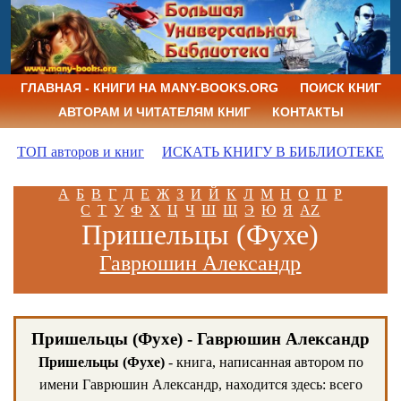
ГЛАВНАЯ - КНИГИ НА MANY-BOOKS.ORG
ПОИСК КНИГ
АВТОРАМ И ЧИТАТЕЛЯМ КНИГ
КОНТАКТЫ
ТОП авторов и книг
ИСКАТЬ КНИГУ В БИБЛИОТЕКЕ
А
Б
В
Г
Д
Е
Ж
З
И
Й
К
Л
М
Н
О
П
Р
С
Т
У
Ф
Х
Ц
Ч
Ш
Щ
Э
Ю
Я
AZ
Пришельцы (Фухе)
Гаврюшин Александр
Пришельцы (Фухе) - Гаврюшин Александр
Пришельцы (Фухе)
- книга, написанная автором по
имени Гаврюшин Александр, находится здесь: всего