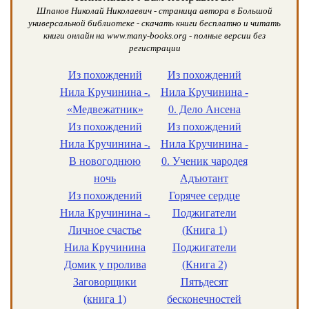
Шпанов Николай Николаевич - страница автора в Большой
универсальной библиотеке - скачать книги бесплатно и читать
книги онлайн на www.many-books.org - полные версии без
регистрации
Из похождений
Из похождений
Нила Кручинина -.
Нила Кручинина -
«Медвежатник»
0. Дело Ансена
Из похождений
Из похождений
Нила Кручинина -.
Нила Кручинина -
В новогоднюю
0. Ученик чародея
ночь
Адъютант
Из похождений
Горячее сердце
Нила Кручинина -.
Поджигатели
Личное счастье
(Книга 1)
Нила Кручинина
Поджигатели
Домик у пролива
(Книга 2)
Заговорщики
Пятьдесят
(книга 1)
бесконечностей