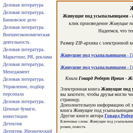
Деловая литература
Ж
Деловая литература.
Живущие под усыпальницами
- 
Банковское дело
клик произведение
Живущие п
Деловая литература.
Надеемся, что т
Внешнеэкономическая
деятельность
Размер ZIP-архива c электронной 
Деловая литература.
Живущие под усыпальницами
- Г
Маркетинг, PR, реклама
Деловая литература.
Живущие под усыпальницами
- Г
Менеджмент
Книга
Говард Роберт Ирвин - 
Деловая литература.
Управление, подбор
Электронная книга
Живущие под 
персонала
вы захотите, чтобы друзья могли 
страницу.
Деловая литература.
Дополнительную информацию об э
Ценные бумаги,
книга Живущие под усыпальницами
Другие книги автора
Говард Робер
инвестиции
Ключевые слова: Живущие под усыпальницами
Детектив
роман, повесть
Детектив. Иронический