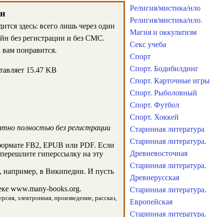
Религия/мистика/нло
ин
Религия/мистика/нло.
ится здесь: всего лишь через один
Магия и оккультизм
айн без регистрации и без СМС.
Секс учеба
вам понравится.
Спорт
Спорт. Бодибилдинг
тавляет 15.47 KB
Спорт. Карточные игры
Спорт. Рыболовный
Спорт. Футбол
Спорт. Хоккей
атно полностью без регистрации
Старинная литература
Старинная литература.
формате FB2, EPUB или PDF. Если
Древневосточная
 перешлите гиперссылку на эту
Старинная литература.
 например, в Википедии. И пусть
Древнерусская
ке www.many-books.org.
Старинная литература.
рсия, электронная, произведение, рассказ,
Европейская
Старинная литература.