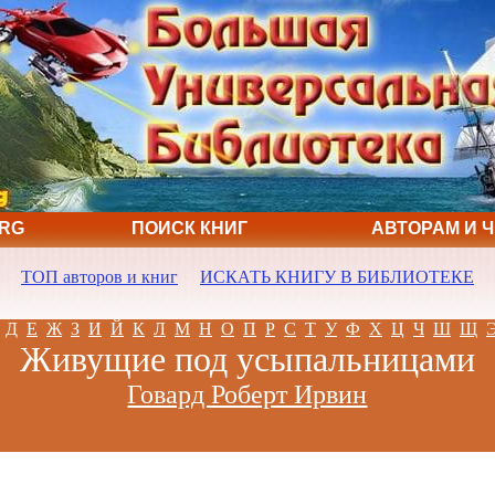
ORG
ПОИСК КНИГ
АВТОРАМ И 
ТОП авторов и книг
ИСКАТЬ КНИГУ В БИБЛИОТЕКЕ
Д
Е
Ж
З
И
Й
К
Л
М
Н
О
П
Р
С
Т
У
Ф
Х
Ц
Ч
Ш
Щ
Живущие под усыпальницами
Говард Роберт Ирвин