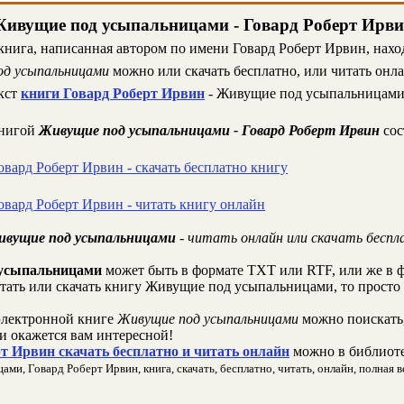
ивущие под усыпальницами - Говард Роберт Ирв
книга, написанная автором по имени Говард Роберт Ирвин, наход
од усыпальницами
можно или скачать бесплатно, или читать онл
екст
книги Говард Роберт Ирвин
- Живущие под усыпальницами 
книгой
Живущие под усыпальницами - Говард Роберт Ирвин
сос
овард Роберт Ирвин - скачать бесплатно книгу
овард Роберт Ирвин - читать книгу онлайн
Живущие под усыпальницами
- читать онлайн или скачать беспл
усыпальницами
может быть в формате TXT или RTF, или же в 
читать или скачать книгу Живущие под усыпальницами, то просто
лектронной книге
Живущие под усыпальницами
можно поискать,
 окажется вам интересной!
т Ирвин скачать бесплатно и читать онлайн
можно в библиоте
, Говард Роберт Ирвин, книга, скачать, бесплатно, читать, онлайн, полная ве