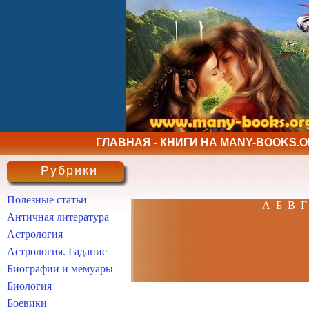
ГЛАВНАЯ - КНИГИ НА MANY-BOOKS.
Рубрики
Полезные статьи
А
Б
В
Г
Античная литература
Астрология
Астрология. Гадание
Биографии и мемуары
Биология
Боевики