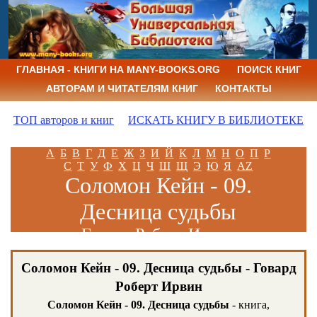
ГЛАВНАЯ - КНИГИ НА MANY-BOOKS.ORG
ПОИСК КНИГ
АВТОРАМ И ЧИТАТЕЛЯМ КНИГ
КОНТАКТЫ
ТОП авторов и книг
ИСКАТЬ КНИГУ В БИБЛИОТЕКЕ
А
Б
В
Г
Д
Е
Ж
З
И
Й
К
Л
М
Н
О
П
Р
С
Т
У
Ф
Х
Ц
Ч
Ш
Щ
Э
Ю
Я
AZ
Соломон Кейн - 09.
Десница судьбы
Говард Роберт Ирвин
Соломон Кейн - 09. Десница судьбы - Говард
Роберт Ирвин
Соломон Кейн - 09. Десница судьбы
- книга,