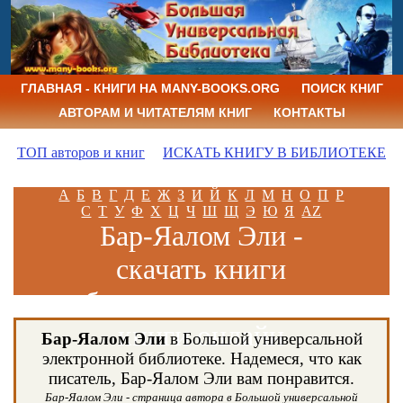
ГЛАВНАЯ - КНИГИ НА MANY-BOOKS.ORG
ПОИСК КНИГ
АВТОРАМ И ЧИТАТЕЛЯМ КНИГ
КОНТАКТЫ
ТОП авторов и книг
ИСКАТЬ КНИГУ В БИБЛИОТЕКЕ
А
Б
В
Г
Д
Е
Ж
З
И
Й
К
Л
М
Н
О
П
Р
С
Т
У
Ф
Х
Ц
Ч
Ш
Щ
Э
Ю
Я
AZ
Бар-Яалом Эли -
скачать книги
бесплатно и читать
книги онлайн
Бар-Яалом Эли
в Большой универсальной
электронной библиотеке. Надемеся, что как
писатель, Бар-Яалом Эли вам понравится.
Бар-Яалом Эли - страница автора в Большой универсальной