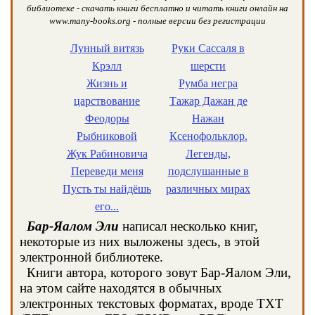
библиотеке - скачать книги бесплатно и читать книги онлайн на
www.many-books.org - полные версии без регистрации
Лунный витязь
Руки Сассаля в
Крэлл
шерсти
Жизнь и
Румба негра
царствование
Тажар Дажан де
Феодоры
Нажан
Рыбниковой
Ксенофольклор.
Жук Рабиновича
Легенды,
Переведи меня
подслушанные в
Пусть ты найдёшь
различных мирах
его...
Бар-Яалом Эли
написал несколько книг,
некоторые из них выложены здесь, в этой
электронной библиотеке.
Книги автора, которого зовут Бар-Яалом Эли,
на этом сайте находятся в обычных
электронных текстовых форматах, вроде TXT