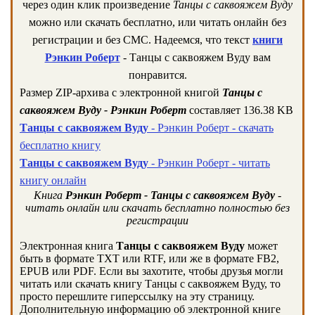
через один клик произведение
Танцы с саквояжем Вуду
можно или скачать бесплатно, или читать онлайн без
регистрации и без СМС. Надеемся, что текст
книги
Рэнкин Роберт
- Танцы с саквояжем Вуду вам
понравится.
Размер ZIP-архива c электронной книгой
Танцы с
саквояжем Вуду - Рэнкин Роберт
составляет 136.38 KB
Танцы с саквояжем Вуду
- Рэнкин Роберт - скачать
бесплатно книгу
Танцы с саквояжем Вуду
- Рэнкин Роберт - читать
книгу онлайн
Книга
Рэнкин Роберт - Танцы с саквояжем Вуду
-
читать онлайн или скачать бесплатно полностью без
регистрации
Электронная книга
Танцы с саквояжем Вуду
может
быть в формате TXT или RTF, или же в формате FB2,
EPUB или PDF. Если вы захотите, чтобы друзья могли
читать или скачать книгу Танцы с саквояжем Вуду, то
просто перешлите гиперссылку на эту страницу.
Дополнительную информацию об электронной книге