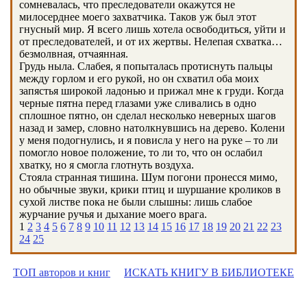
сомневалась, что преследователи окажутся не
милосерднее моего захватчика. Таков уж был этот
гнусный мир. Я всего лишь хотела освободиться, уйти и
от преследователей, и от их жертвы. Нелепая схватка…
безмолвная, отчаянная.
Грудь ныла. Слабея, я попыталась протиснуть пальцы
между горлом и его рукой, но он схватил оба моих
запястья широкой ладонью и прижал мне к груди. Когда
черные пятна перед глазами уже сливались в одно
сплошное пятно, он сделал несколько неверных шагов
назад и замер, словно натолкнувшись на дерево. Колени
у меня подогнулись, и я повисла у него на руке – то ли
помогло новое положение, то ли то, что он ослабил
хватку, но я смогла глотнуть воздуха.
Стояла странная тишина. Шум погони пронесся мимо,
но обычные звуки, крики птиц и шуршание кроликов в
сухой листве пока не были слышны: лишь слабое
журчание ручья и дыхание моего врага.
1
2
3
4
5
6
7
8
9
10
11
12
13
14
15
16
17
18
19
20
21
22
23
24
25
ТОП авторов и книг
ИСКАТЬ КНИГУ В БИБЛИОТЕКЕ