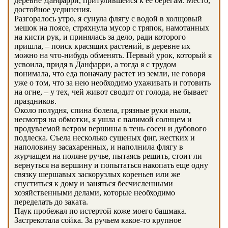
деревне Данфарри, притулившейся к ее берегам. Место,
достойное уединения.
Разгоралось утро, я сунула флягу с водой в холщовый
мешок на поясе, стряхнула мусор с тряпок, намотанных
на кисти рук, и принялась за дело, ради которого
пришла, – поиск красящих растений, в деревне их
можно на что-нибудь обменять. Первый урок, который я
усвоила, придя в Данфарри, а тогда я с трудом
понимала, что еда поначалу растет из земли, не говоря
уже о том, что за нею необходимо ухаживать и готовить
на огне, – у тех, чей живот сводит от голода, не бывает
праздников.
Около полудня, спина болела, грязные руки ныли,
несмотря на обмотки, я ушла с палимой солнцем и
продуваемой ветром вершины в тень сосен и дубового
подлеска. Съела несколько сушеных фиг, жестких и
наполовину засахаренных, и наполнила флягу в
журчащем на поляне ручье, пытаясь решить, стоит ли
вернуться на вершину и попытаться накопать еще одну
связку шершавых заскорузлых кореньев или же
спуститься к дому и заняться бесчисленными
хозяйственными делами, которые необходимо
переделать до заката.
Паук пробежал по истертой коже моего башмака.
Застрекотала сойка. За ручьем какое-то крупное