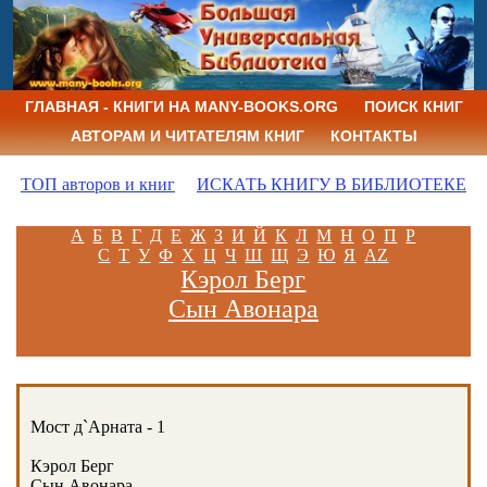
ГЛАВНАЯ - КНИГИ НА MANY-BOOKS.ORG
ПОИСК КНИГ
АВТОРАМ И ЧИТАТЕЛЯМ КНИГ
КОНТАКТЫ
ТОП авторов и книг
ИСКАТЬ КНИГУ В БИБЛИОТЕКЕ
А
Б
В
Г
Д
Е
Ж
З
И
Й
К
Л
М
Н
О
П
Р
С
Т
У
Ф
Х
Ц
Ч
Ш
Щ
Э
Ю
Я
AZ
Кэрол Берг
Сын Авонара
Мост д`Арната - 1
Кэрол Берг
Сын Авонара