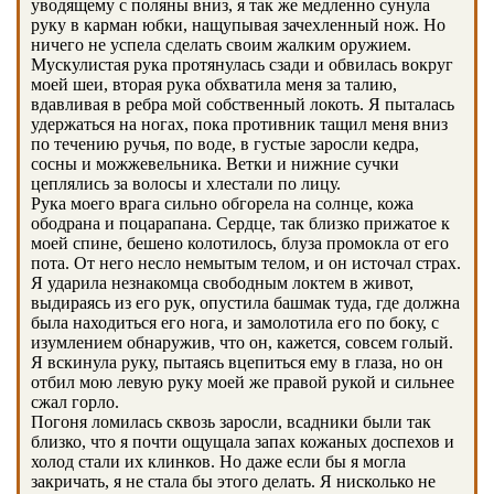
уводящему с поляны вниз, я так же медленно сунула
руку в карман юбки, нащупывая зачехленный нож. Но
ничего не успела сделать своим жалким оружием.
Мускулистая рука протянулась сзади и обвилась вокруг
моей шеи, вторая рука обхватила меня за талию,
вдавливая в ребра мой собственный локоть. Я пыталась
удержаться на ногах, пока противник тащил меня вниз
по течению ручья, по воде, в густые заросли кедра,
сосны и можжевельника. Ветки и нижние сучки
цеплялись за волосы и хлестали по лицу.
Рука моего врага сильно обгорела на солнце, кожа
ободрана и поцарапана. Сердце, так близко прижатое к
моей спине, бешено колотилось, блуза промокла от его
пота. От него несло немытым телом, и он источал страх.
Я ударила незнакомца свободным локтем в живот,
выдираясь из его рук, опустила башмак туда, где должна
была находиться его нога, и замолотила его по боку, с
изумлением обнаружив, что он, кажется, совсем голый.
Я вскинула руку, пытаясь вцепиться ему в глаза, но он
отбил мою левую руку моей же правой рукой и сильнее
сжал горло.
Погоня ломилась сквозь заросли, всадники были так
близко, что я почти ощущала запах кожаных доспехов и
холод стали их клинков. Но даже если бы я могла
закричать, я не стала бы этого делать. Я нисколько не