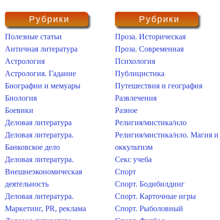
Рубрики
Рубрики
Полезные статьи
Проза. Историческая
Античная литература
Проза. Современная
Астрология
Психология
Астрология. Гадание
Публицистика
Биографии и мемуары
Путешествия и география
Биология
Развлечения
Боевики
Разное
Деловая литература
Религия/мистика/нло
Деловая литература.
Религия/мистика/нло. Магия и
Банковское дело
оккультизм
Деловая литература.
Секс учеба
Внешнеэкономическая
Спорт
деятельность
Спорт. Бодибилдинг
Деловая литература.
Спорт. Карточные игры
Маркетинг, PR, реклама
Спорт. Рыболовный