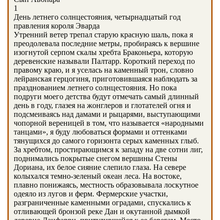
1
День летнего солнцестояния, четырнадцатый год
правления короля Эварда
Утренний ветер трепал старую красную шаль, пока я
преодолевала последние метры, пробираясь к вершине
изогнутой серпом скалы хребта Браконьера, которую
деревенские называли Палтарр. Короткий переход по
правому краю, и я уселась на каменный трон, словно
лейранская герцогиня, приготовившаяся наблюдать за
празднованием летнего солнцестояния. Но пока
подруги моего детства будут отмечать самый длинный
день в году, глазея на жонглеров и глотателей огня и
подсмеиваясь над дамами и рыцарями, выступающими
чопорной вереницей в том, что называется «народными
танцами», я буду любоваться формами и оттенками
тянущихся до самого горизонта серых каменных глыб.
За хребтом, простирающимся к западу на две сотни лиг,
поднимались покрытые снегом вершины Стены
Дориана, их белое сияние слепило глаза. На севере
колыхался темно-зеленый океан леса. На востоке,
плавно понижаясь, местность образовывала лоскутное
одеяло из лугов и ферм. Фермерские участки,
разграниченные каменными оградами, спускались к
отливающей бронзой реке Дан и окутанной дымкой