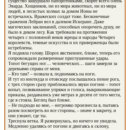
существо зашуршало папоротниками, скорее всего олень
Эварда. Хищников, ни из мира животных, ни из мира
людей, в лесистых холмах за домом Ионы не
встречалось. Вражеских солдат тоже. Бесконечные
сражения Лейран вел в далеком Искеране. Даже
магических заклинаний, способных опорочить душу, не
было в диком лесу. Как требовали на протяжении
четырех с половиной веков жрецы и народы Четырех
королевств, темные искусства и их приверженцы были
истреблены.
Я подняла голову. Шорох явственнее, ближе, теперь его
сопровождали размеренные приглушенные удары.
Топот бегущих ног… человеческих… шаги замерли за
деревьями справа от меня.
– Кто там? – позвала я, поднимаясь на ноги.
И тут из ниоткуда и отовсюду послышалось пение рога,
с трех сторон сразу приближались звуки погони – топот
копыт, позвякивание упряжи и голоса, выкрикивающие
приказы, раздавались уже метрах в десяти от того места,
где я стояла. Беглец был ближе.
– Не подходи ко мне, – негромко произнесла я, пытаясь
разом посмотреть во все стороны, – иначе я закричу, и
они узнают, где ты.
Треснула ветка. Я развернулась, но ничего не увидела.
Медленно удаляясь от погони и двигаясь к склону,