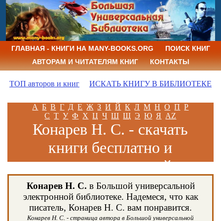
ГЛАВНАЯ - КНИГИ НА MANY-BOOKS.ORG
ПОИСК КНИГ
АВТОРАМ И ЧИТАТЕЛЯМ КНИГ
КОНТАКТЫ
ТОП авторов и книг
ИСКАТЬ КНИГУ В БИБЛИОТЕКЕ
А
Б
В
Г
Д
Е
Ж
З
И
Й
К
Л
М
Н
О
П
Р
С
Т
У
Ф
Х
Ц
Ч
Ш
Щ
Э
Ю
Я
AZ
Конарев Н. С. - скачать
книги бесплатно и
читать книги онлайн
Конарев Н. С.
в Большой универсальной
электронной библиотеке. Надемеся, что как
писатель, Конарев Н. С. вам понравится.
Конарев Н. С. - страница автора в Большой универсальной