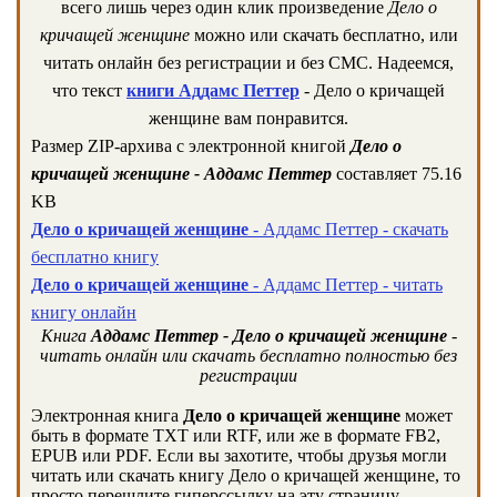
всего лишь через один клик произведение
Дело о
кричащей женщине
можно или скачать бесплатно, или
читать онлайн без регистрации и без СМС. Надеемся,
что текст
книги Аддамс Петтер
- Дело о кричащей
женщине вам понравится.
Размер ZIP-архива c электронной книгой
Дело о
кричащей женщине - Аддамс Петтер
составляет 75.16
KB
Дело о кричащей женщине
- Аддамс Петтер - скачать
бесплатно книгу
Дело о кричащей женщине
- Аддамс Петтер - читать
книгу онлайн
Книга
Аддамс Петтер - Дело о кричащей женщине
-
читать онлайн или скачать бесплатно полностью без
регистрации
Электронная книга
Дело о кричащей женщине
может
быть в формате TXT или RTF, или же в формате FB2,
EPUB или PDF. Если вы захотите, чтобы друзья могли
читать или скачать книгу Дело о кричащей женщине, то
просто перешлите гиперссылку на эту страницу.