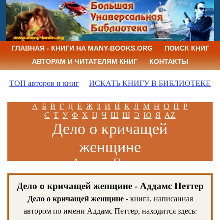
ГЛАВНАЯ - КНИГИ НА MANY-BOOKS.ORG
ПОИСК КНИГ
АВТОРАМ И ЧИТАТЕЛЯМ КНИГ
КОНТАКТЫ
ТОП авторов и книг
ИСКАТЬ КНИГУ В БИБЛИОТЕКЕ
А
Б
В
Г
Д
Е
Ж
З
И
Й
К
Л
М
Н
О
П
Р
С
Т
У
Ф
Х
Ц
Ч
Ш
Щ
Э
Ю
Я
AZ
Дело о кричащей
женщине
Аддамс Петтер
Дело о кричащей женщине - Аддамс Петтер
Дело о кричащей женщине
- книга, написанная
автором по имени Аддамс Петтер, находится здесь: