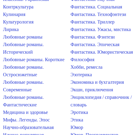
Контркультура
Фантастика. Социальная
Кулинария
Фантастика. Технофэнтези
Культурология
Фантастика. Триллер
Лирика
Фантастика. Ужасы, мистика
Любовные романы
Фантастика. Фэнтези
Любовные романы.
Фантастика. Эпическая
Исторический
Фантастика. Юмористическая
Любовные романы. Короткие
Философия
Любовные романы.
Хобби, ремесла
Остросюжетные
Эзотерика
Любовные романы.
Экономика и бухгалтерия
Современные
Экшн, приключения
Любовные романы.
Энциклопедия / справочник /
Фантастические
словарь
Медицина и здоровье
Эротика
Мифы. Легенды. Эпос
Этика
Научно-образовательная
Юмор
Научно-популярная
Юмор. Программистов