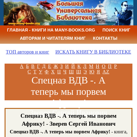
ГЛАВНАЯ - КНИГИ НА MANY-BOOKS.ORG
ПОИСК КНИГ
АВТОРАМ И ЧИТАТЕЛЯМ КНИГ
КОНТАКТЫ
ТОП авторов и книг
ИСКАТЬ КНИГУ В БИБЛИОТЕКЕ
А
Б
В
Г
Д
Е
Ж
З
И
Й
К
Л
М
Н
О
П
Р
С
Т
У
Ф
Х
Ц
Ч
Ш
Щ
Э
Ю
Я
AZ
Спецназ ВДВ -. А
теперь мы порвем
Африку!
Зверев Сергей Иванович
Спецназ ВДВ -. А теперь мы порвем
Африку! - Зверев Сергей Иванович
Спецназ ВДВ -. А теперь мы порвем Африку!
- книга,