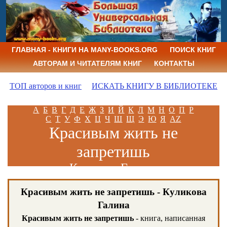
ГЛАВНАЯ - КНИГИ НА MANY-BOOKS.ORG
ПОИСК КНИГ
АВТОРАМ И ЧИТАТЕЛЯМ КНИГ
КОНТАКТЫ
ТОП авторов и книг
ИСКАТЬ КНИГУ В БИБЛИОТЕКЕ
А
Б
В
Г
Д
Е
Ж
З
И
Й
К
Л
М
Н
О
П
Р
С
Т
У
Ф
Х
Ц
Ч
Ш
Щ
Э
Ю
Я
AZ
Красивым жить не
запретишь
Куликова Галина
Красивым жить не запретишь - Куликова
Галина
Красивым жить не запретишь
- книга, написанная