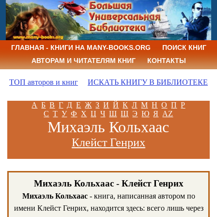
ГЛАВНАЯ - КНИГИ НА MANY-BOOKS.ORG
ПОИСК КНИГ
АВТОРАМ И ЧИТАТЕЛЯМ КНИГ
КОНТАКТЫ
ТОП авторов и книг
ИСКАТЬ КНИГУ В БИБЛИОТЕКЕ
А
Б
В
Г
Д
Е
Ж
З
И
Й
К
Л
М
Н
О
П
Р
С
Т
У
Ф
Х
Ц
Ч
Ш
Щ
Э
Ю
Я
AZ
Михаэль Кольхаас
Клейст Генрих
Михаэль Кольхаас - Клейст Генрих
Михаэль Кольхаас
- книга, написанная автором по
имени Клейст Генрих, находится здесь: всего лишь через