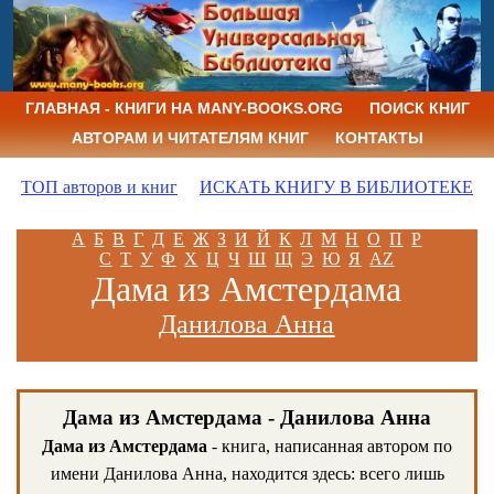
ГЛАВНАЯ - КНИГИ НА MANY-BOOKS.ORG
ПОИСК КНИГ
АВТОРАМ И ЧИТАТЕЛЯМ КНИГ
КОНТАКТЫ
ТОП авторов и книг
ИСКАТЬ КНИГУ В БИБЛИОТЕКЕ
А
Б
В
Г
Д
Е
Ж
З
И
Й
К
Л
М
Н
О
П
Р
С
Т
У
Ф
Х
Ц
Ч
Ш
Щ
Э
Ю
Я
AZ
Дама из Амстердама
Данилова Анна
Дама из Амстердама - Данилова Анна
Дама из Амстердама
- книга, написанная автором по
имени Данилова Анна, находится здесь: всего лишь