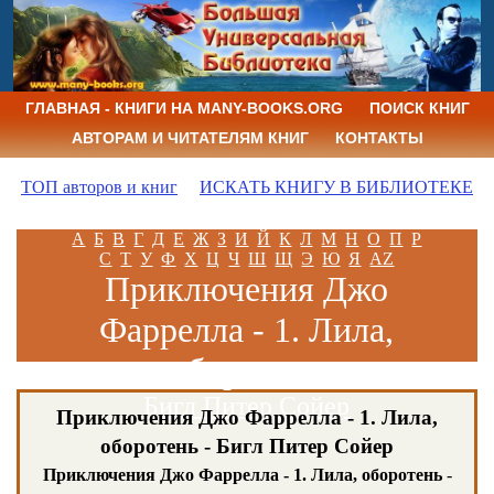
ГЛАВНАЯ - КНИГИ НА MANY-BOOKS.ORG
ПОИСК КНИГ
АВТОРАМ И ЧИТАТЕЛЯМ КНИГ
КОНТАКТЫ
ТОП авторов и книг
ИСКАТЬ КНИГУ В БИБЛИОТЕКЕ
А
Б
В
Г
Д
Е
Ж
З
И
Й
К
Л
М
Н
О
П
Р
С
Т
У
Ф
Х
Ц
Ч
Ш
Щ
Э
Ю
Я
AZ
Приключения Джо
Фаррелла - 1. Лила,
оборотень
Бигл Питер Сойер
Приключения Джо Фаррелла - 1. Лила,
оборотень - Бигл Питер Сойер
Приключения Джо Фаррелла - 1. Лила, оборотень
-