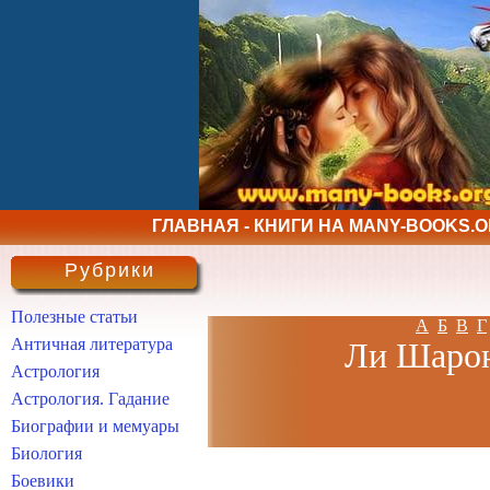
ГЛАВНАЯ - КНИГИ НА MANY-BOOKS.
Рубрики
Полезные статьи
А
Б
В
Г
Античная литература
Ли Шарон 
Астрология
Астрология. Гадание
Биографии и мемуары
Биология
Боевики