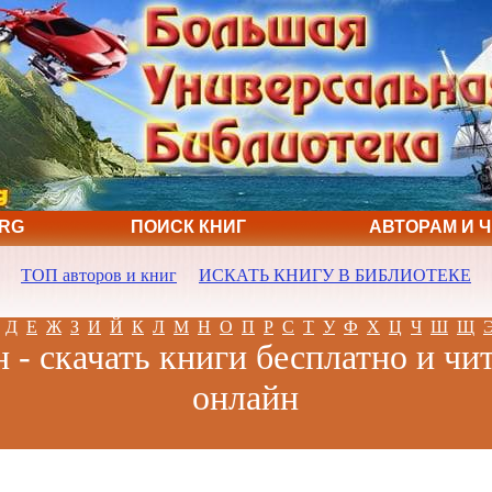
ORG
ПОИСК КНИГ
АВТОРАМ И 
ТОП авторов и книг
ИСКАТЬ КНИГУ В БИБЛИОТЕКЕ
Д
Е
Ж
З
И
Й
К
Л
М
Н
О
П
Р
С
Т
У
Ф
Х
Ц
Ч
Ш
Щ
- скачать книги бесплатно и чи
онлайн