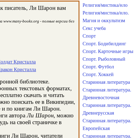
Религия/мистика/нло
ак писатель, Ли Шарон вам
Религия/мистика/нло.
Магия и оккультизм
а www.many-books.org - полные версии без
Секс учеба
Спорт
Спорт. Бодибилдинг
Спорт. Карточные игры
Спорт. Рыболовный
Солдат Кристалла
Спорт. Футбол
Дракон Кристалла
Спорт. Хоккей
тронной библиотеке.
Старинная литература
тронных текстовых форматах,
Старинная литература.
сплатно скачать и читать
Древневосточная
жно поискать ее в Википедии,
Старинная литература.
 и по книгам Ли Шарон.
Древнерусская
иги автора
Ли Шарон
, можно
Старинная литература.
удь на своей страничке в
Европейская
книги Ли Шарон, читатели
Старинная литература.