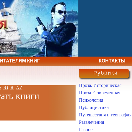
ЧИТАТЕЛЯМ КНИГ
КОНТАКТЫ
Рубрики
Проза. Историческая
Э
Ю
Я
AZ
Проза. Современная
тать книги
Психология
Публицистика
Путешествия и география
Развлечения
Разное