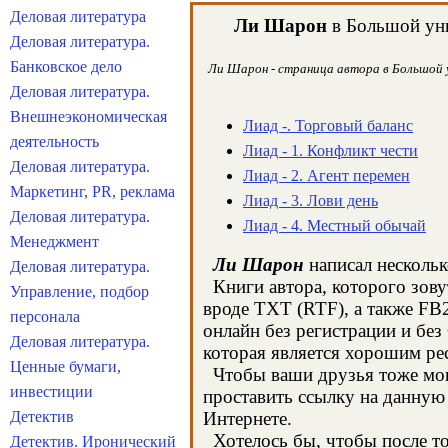
Деловая литература
Ли Шарон
в Большой уни
Деловая литература.
Банковское дело
Ли Шарон - страница автора в Большой ун
Деловая литература.
Внешнеэкономическая
Лиад -. Торговый баланс
деятельность
Лиад - 1. Конфликт чести
Деловая литература.
Лиад - 2. Агент перемен
Маркетинг, PR, реклама
Лиад - 3. Лови день
Деловая литература.
Лиад - 4. Местный обычай
Менеджмент
Ли Шарон
написал нескольк
Деловая литература.
Книги автора, которого зову
Управление, подбор
вроде TXT (RTF), а также FB
персонала
онлайн без регистрации и бе
Деловая литература.
которая является хорошим р
Ценные бумаги,
Чтобы ваши друзья тоже могл
инвестиции
проставить ссылку на данную 
Детектив
Интернете.
Хотелось бы, чтобы после тог
Детектив. Иронический