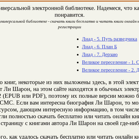
версальной электронной библиотеке. Надемеся, что к
понравится.
иверсальной библиотеке - скачать книги бесплатно и читать книги онлайн н
регистрации
Лиад - 5. Путь разведчика
Лиад - 6. План Б
Лиад - 7. Дерзаю
Великое переселение - 1. 
Великое переселение - 2. 
о книг, некоторые из них выложены здесь, в этой элек
т Ли Шарон, на этом сайте находятся в обычных элек
2 (EPUB или PDF), поэтому их полные версии можно бе
з СМС. Если вам интересна биография Ли Шарон, то мо
есурсом, дающим интересную информацию, в том числе
и полностью скачать бесплатно или читать онлайн кн
страницу с книгами автора Ли Шарон на своей где-ниб
о, как удалось скачать бесплатно или читать онлайн 