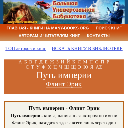
ГЛАВНАЯ - КНИГИ НА MANY-BOOKS.ORG
ПОИСК КНИГ
АВТОРАМ И ЧИТАТЕЛЯМ КНИГ
КОНТАКТЫ
ТОП авторов и книг
ИСКАТЬ КНИГУ В БИБЛИОТЕКЕ
А
Б
В
Г
Д
Е
Ж
З
И
Й
К
Л
М
Н
О
П
Р
С
Т
У
Ф
Х
Ц
Ч
Ш
Щ
Э
Ю
Я
AZ
Путь империи
Флинт Эрик
Путь империи - Флинт Эрик
Путь империи
- книга, написанная автором по имени
Флинт Эрик, находится здесь: всего лишь через один