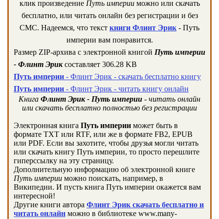
клик произведение
Путь империи
можно или скачать
бесплатно, или читать онлайн без регистрации и без
СМС. Надеемся, что текст
книги Флинт Эрик
- Путь
империи вам понравится.
Размер ZIP-архива c электронной книгой
Путь империи
- Флинт Эрик
составляет 306.28 KB
Путь империи
- Флинт Эрик - скачать бесплатно книгу
Путь империи
- Флинт Эрик - читать книгу онлайн
Книга
Флинт Эрик - Путь империи
- читать онлайн
или скачать бесплатно полностью без регистрации
Электронная книга
Путь империи
может быть в
формате TXT или RTF, или же в формате FB2, EPUB
или PDF. Если вы захотите, чтобы друзья могли читать
или скачать книгу Путь империи, то просто перешлите
гиперссылку на эту страницу.
Дополнительную информацию об электронной книге
Путь империи
можно поискать, например, в
Википедии. И пусть книга Путь империи окажется вам
интересной!
Другие книги автора
Флинт Эрик скачать бесплатно и
читать онлайн
можно в библиотеке www.many-