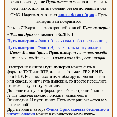
клик произведение
Путь империи
можно или скачать
бесплатно, или читать онлайн без регистрации и без
СМС. Надеемся, что текст
книги Флинт Эрик
- Путь
империи вам понравится.
Размер ZIP-архива c электронной книгой
Путь империи
- Флинт Эрик
составляет 306.28 KB
Путь империи
- Флинт Эрик - скачать бесплатно книгу
Путь империи
- Флинт Эрик - читать книгу онлайн
Книга
Флинт Эрик - Путь империи
- читать онлайн
или скачать бесплатно полностью без регистрации
Электронная книга
Путь империи
может быть в
формате TXT или RTF, или же в формате FB2, EPUB
или PDF. Если вы захотите, чтобы друзья могли читать
или скачать книгу Путь империи, то просто перешлите
гиперссылку на эту страницу.
Дополнительную информацию об электронной книге
Путь империи
можно поискать, например, в
Википедии. И пусть книга Путь империи окажется вам
интересной!
Другие книги автора
Флинт Эрик скачать бесплатно и
читать онлайн
можно в библиотеке www.many-