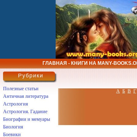
ГЛАВНАЯ - КНИГИ НА MANY-BOOKS.
Рубрики
Полезные статьи
А
Б
В
Г
Античная литература
Астрология
Астрология. Гадание
Биографии и мемуары
Биология
Боевики