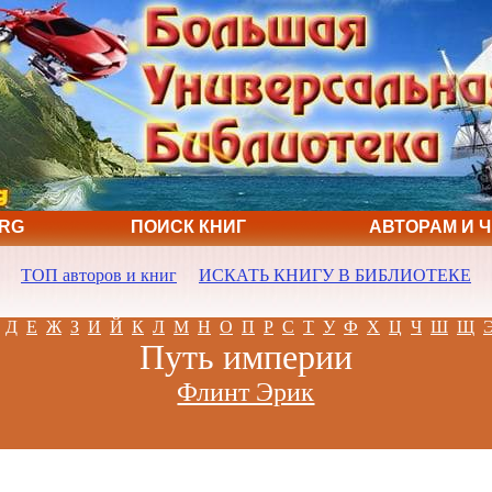
ORG
ПОИСК КНИГ
АВТОРАМ И 
ТОП авторов и книг
ИСКАТЬ КНИГУ В БИБЛИОТЕКЕ
Д
Е
Ж
З
И
Й
К
Л
М
Н
О
П
Р
С
Т
У
Ф
Х
Ц
Ч
Ш
Щ
Путь империи
Флинт Эрик