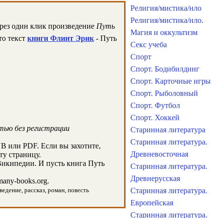
Религия/мистика/нло
Религия/мистика/нло.
ерез один клик произведение
Путь
Магия и оккультизм
то текст
книги Флинт Эрик
- Путь
Секс учеба
Спорт
Спорт. Бодибилдинг
Спорт. Карточные игры
Спорт. Рыболовный
Спорт. Футбол
Спорт. Хоккей
тью без регистрации
Старинная литература
Старинная литература.
B или PDF. Если вы захотите,
Древневосточная
ту страницу.
Википедии. И пусть книга Путь
Старинная литература.
Древнерусская
any-books.org.
ведение, рассказ, роман, повесть
Старинная литература.
Европейская
Старинная литература.