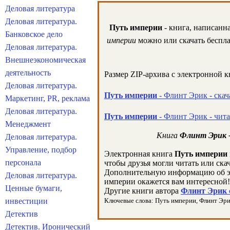
Деловая литература
Деловая литература.
Путь империи
- книга, написанн
Банковское дело
империи
можно или скачать беспла
Деловая литература.
Внешнеэкономическая
деятельность
Размер ZIP-архива c электронной 
Деловая литература.
Путь империи
- Флинт Эрик - скач
Маркетинг, PR, реклама
Деловая литература.
Путь империи
- Флинт Эрик - чит
Менеджмент
Книга
Флинт Эрик 
Деловая литература.
Управление, подбор
Электронная книга
Путь империи
персонала
чтобы друзья могли читать или ска
Дополнительную информацию об э
Деловая литература.
империи окажется вам интересной!
Ценные бумаги,
Другие книги автора
Флинт Эрик с
инвестиции
Ключевые слова: Путь империи, Флинт Эрик,
Детектив
Детектив. Иронический