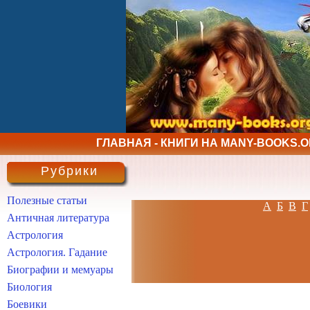
ГЛАВНАЯ - КНИГИ НА MANY-BOOKS.
Рубрики
Полезные статьи
А
Б
В
Г
Античная литература
Астрология
Астрология. Гадание
Биографии и мемуары
Биология
Боевики