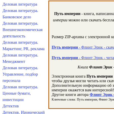
Деловая литература
Деловая литература.
Путь империи
- книга, написанн
Банковское дело
империи
можно или скачать беспла
Деловая литература.
Внешнеэкономическая
деятельность
Размер ZIP-архива c электронной 
Деловая литература.
Путь империи
- Флинт Эрик - скач
Маркетинг, PR, реклама
Деловая литература.
Путь империи
- Флинт Эрик - чит
Менеджмент
Книга
Флинт Эрик 
Деловая литература.
Управление, подбор
Электронная книга
Путь империи
персонала
чтобы друзья могли читать или ска
Дополнительную информацию об э
Деловая литература.
империи окажется вам интересной!
Ценные бумаги,
Другие книги автора
Флинт Эрик с
инвестиции
Ключевые слова: Путь империи, Флинт Эрик,
Детектив
Детектив. Иронический