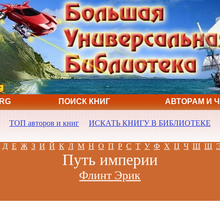
ORG
ПОИСК КНИГ
АВТОРАМ И 
ТОП авторов и книг
ИСКАТЬ КНИГУ В БИБЛИОТЕКЕ
Д
Е
Ж
З
И
Й
К
Л
М
Н
О
П
Р
С
Т
У
Ф
Х
Ц
Ч
Ш
Щ
Путь империи
Флинт Эрик