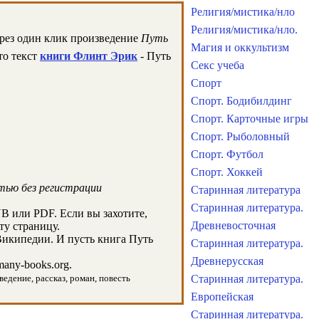
Религия/мистика/нло
Религия/мистика/нло.
ерез один клик произведение
Путь
Магия и оккультизм
то текст
книги Флинт Эрик
- Путь
Секс учеба
Спорт
Спорт. Бодибилдинг
Спорт. Карточные игры
Спорт. Рыболовный
Спорт. Футбол
Спорт. Хоккей
тью без регистрации
Старинная литература
Старинная литература.
B или PDF. Если вы захотите,
Древневосточная
ту страницу.
Википедии. И пусть книга Путь
Старинная литература.
Древнерусская
any-books.org.
ведение, рассказ, роман, повесть
Старинная литература.
Европейская
Старинная литература.