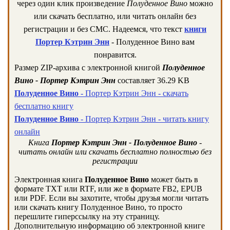
через один клик произведение
Полуденное Вино
можно
или скачать бесплатно, или читать онлайн без
регистрации и без СМС. Надеемся, что текст
книги
Портер Кэтрин Энн
- Полуденное Вино вам
понравится.
Размер ZIP-архива c электронной книгой
Полуденное
Вино - Портер Кэтрин Энн
составляет 36.29 KB
Полуденное Вино
- Портер Кэтрин Энн - скачать
бесплатно книгу
Полуденное Вино
- Портер Кэтрин Энн - читать книгу
онлайн
Книга
Портер Кэтрин Энн - Полуденное Вино
-
читать онлайн или скачать бесплатно полностью без
регистрации
Электронная книга
Полуденное Вино
может быть в
формате TXT или RTF, или же в формате FB2, EPUB
или PDF. Если вы захотите, чтобы друзья могли читать
или скачать книгу Полуденное Вино, то просто
перешлите гиперссылку на эту страницу.
Дополнительную информацию об электронной книге