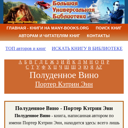
ГЛАВНАЯ - КНИГИ НА MANY-BOOKS.ORG
ПОИСК КНИГ
АВТОРАМ И ЧИТАТЕЛЯМ КНИГ
КОНТАКТЫ
ТОП авторов и книг
ИСКАТЬ КНИГУ В БИБЛИОТЕКЕ
А
Б
В
Г
Д
Е
Ж
З
И
Й
К
Л
М
Н
О
П
Р
С
Т
У
Ф
Х
Ц
Ч
Ш
Щ
Э
Ю
Я
AZ
Полуденное Вино
Портер Кэтрин Энн
Полуденное Вино - Портер Кэтрин Энн
Полуденное Вино
- книга, написанная автором по
имени Портер Кэтрин Энн, находится здесь: всего лишь