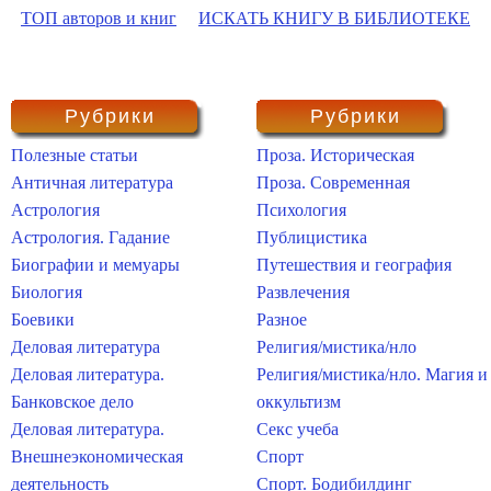
ТОП авторов и книг
ИСКАТЬ КНИГУ В БИБЛИОТЕКЕ
Рубрики
Рубрики
Полезные статьи
Проза. Историческая
Античная литература
Проза. Современная
Астрология
Психология
Астрология. Гадание
Публицистика
Биографии и мемуары
Путешествия и география
Биология
Развлечения
Боевики
Разное
Деловая литература
Религия/мистика/нло
Деловая литература.
Религия/мистика/нло. Магия и
Банковское дело
оккультизм
Деловая литература.
Секс учеба
Внешнеэкономическая
Спорт
деятельность
Спорт. Бодибилдинг