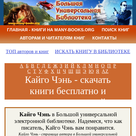
ГЛАВНАЯ - КНИГИ НА MANY-BOOKS.ORG
ПОИСК КНИГ
АВТОРАМ И ЧИТАТЕЛЯМ КНИГ
КОНТАКТЫ
ТОП авторов и книг
ИСКАТЬ КНИГУ В БИБЛИОТЕКЕ
А
Б
В
Г
Д
Е
Ж
З
И
Й
К
Л
М
Н
О
П
Р
С
Т
У
Ф
Х
Ц
Ч
Ш
Щ
Э
Ю
Я
AZ
Кайго Чэнь - скачать
книги бесплатно и
читать книги онлайн
Кайго Чэнь
в Большой универсальной
электронной библиотеке. Надемеся, что как
писатель, Кайго Чэнь вам понравится.
Кайго Чэнь - страница автора в Большой универсальной