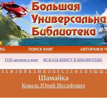
ORG
ПОИСК КНИГ
АВТОРАМ И 
ТОП авторов и книг
ИСКАТЬ КНИГУ В БИБЛИОТЕКЕ
Д
Е
Ж
З
И
Й
К
Л
М
Н
О
П
Р
С
Т
У
Ф
Х
Ц
Ч
Ш
Щ
Шамайка
Коваль Юрий Иосифович