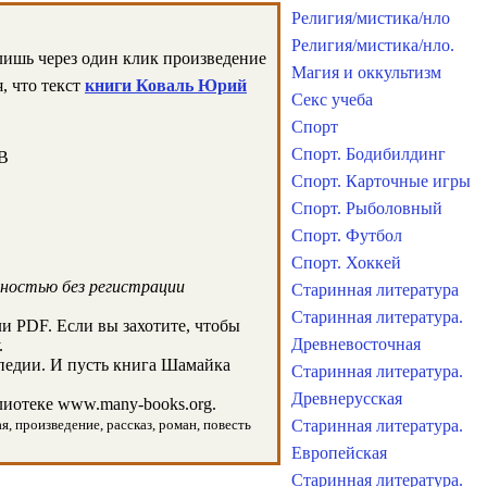
Религия/мистика/нло
Религия/мистика/нло.
лишь через один клик произведение
Магия и оккультизм
, что текст
книги Коваль Юрий
Секс учеба
Спорт
Спорт. Бодибилдинг
KB
Спорт. Карточные игры
Спорт. Рыболовный
Спорт. Футбол
Спорт. Хоккей
лностью без регистрации
Старинная литература
Старинная литература.
и PDF. Если вы захотите, чтобы
Древневосточная
.
педии. И пусть книга Шамайка
Старинная литература.
Древнерусская
иотеке www.many-books.org.
, произведение, рассказ, роман, повесть
Старинная литература.
Европейская
Старинная литература.