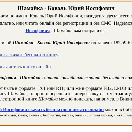
Шамайка - Коваль Юрий Иосифович
ором по имени Коваль Юрий Иосифович, находится здесь: всего 
платно, или читать онлайн без регистрации и без СМС. Надеемся
Иосифович
- Шамайка вам понравится.
книгой
Шамайка - Коваль Юрий Иосифович
составляет 185.59 
ч - скачать бесплатно книгу
ч - читать книгу онлайн
сифович - Шамайка
- читать онлайн или скачать бесплатно по
т быть в формате TXT или RTF, или же в формате FB2, EPUB ил
нигу Шамайка, то просто перешлите гиперссылку на эту страницу
лектронной книге
Шамайка
можно поискать, например, в Вики
 Иосифович скачать бесплатно и читать онлайн
можно в библ
фович, книга, скачать, бесплатно, читать, онлайн, полная версия, электронная