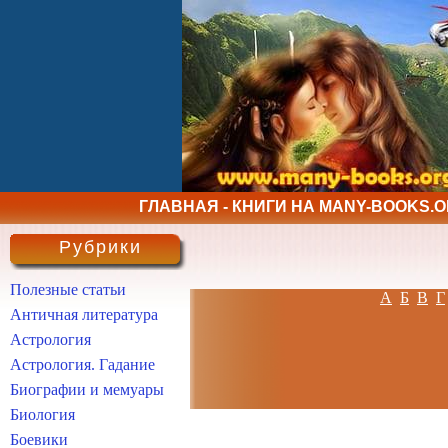
ГЛАВНАЯ - КНИГИ НА MANY-BOOKS.
Рубрики
Полезные статьи
А
Б
В
Г
Античная литература
Астрология
Астрология. Гадание
Биографии и мемуары
Биология
Боевики