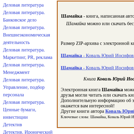
Деловая литература
Деловая литература.
Шамайка
- книга, написанная авт
Банковское дело
Шамайка
можно или скачать бес
Деловая литература.
Внешнеэкономическая
деятельность
Размер ZIP-архива c электронной 
Деловая литература.
Шамайка
- Коваль Юрий Иосифови
Маркетинг, PR, реклама
Деловая литература.
Шамайка
- Коваль Юрий Иосифови
Менеджмент
Книга
Коваль Юрий Ио
Деловая литература.
Управление, подбор
Электронная книга
Шамайка
може
персонала
друзья могли читать или скачать к
Дополнительную информацию об э
Деловая литература.
окажется вам интересной!
Ценные бумаги,
Другие книги автора
Коваль Юрий
инвестиции
Ключевые слова: Шамайка, Коваль Юрий Иоси
Детектив
Детектив. Иронический