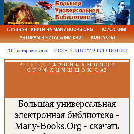
ГЛАВНАЯ - КНИГИ НА MANY-BOOKS.ORG
ПОИСК КНИГ
АВТОРАМ И ЧИТАТЕЛЯМ КНИГ
КОНТАКТЫ
ТОП авторов и книг
ИСКАТЬ КНИГУ В БИБЛИОТЕКЕ
А
Б
В
Г
Д
Е
Ж
З
И
Й
К
Л
М
Н
О
П
Р
С
Т
У
Ф
Х
Ц
Ч
Ш
Щ
Э
Ю
Я
AZ
Большая универсальная
электронная библиотека -
Many-Books.Org - скачать