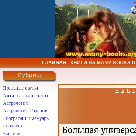
ГЛАВНАЯ - КНИГИ НА MANY-BOOKS.
Рубрики
Полезные статьи
А
Б
В
Г
Античная литература
Астрология
Астрология. Гадание
Биографии и мемуары
Биология
Большая универса
Боевики