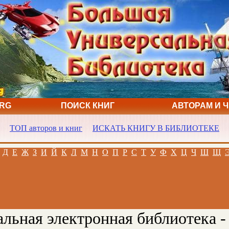
ORG
ПОИСК КНИГ
АВТОРАМ И 
ТОП авторов и книг
ИСКАТЬ КНИГУ В БИБЛИОТЕКЕ
Д
Е
Ж
З
И
Й
К
Л
М
Н
О
П
Р
С
Т
У
Ф
Х
Ц
Ч
Ш
Щ
льная электронная библиотека -