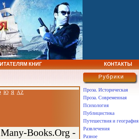
ЧИТАТЕЛЯМ КНИГ
КОНТАКТЫ
Рубрики
Проза. Историческая
Э
Ю
Я
AZ
Проза. Современная
Психология
Публицистика
Путешествия и география
Развлечения
 Many-Books.Org -
Разное