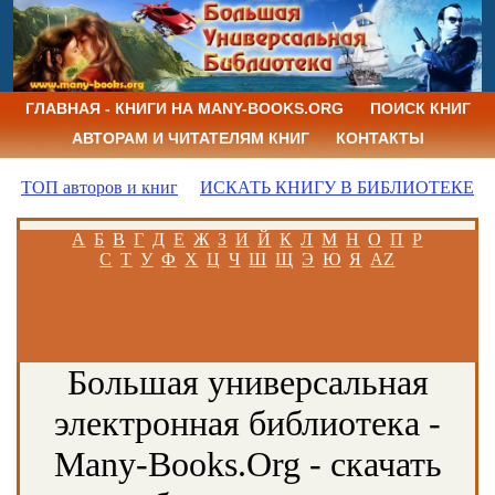
ГЛАВНАЯ - КНИГИ НА MANY-BOOKS.ORG
ПОИСК КНИГ
АВТОРАМ И ЧИТАТЕЛЯМ КНИГ
КОНТАКТЫ
ТОП авторов и книг
ИСКАТЬ КНИГУ В БИБЛИОТЕКЕ
А
Б
В
Г
Д
Е
Ж
З
И
Й
К
Л
М
Н
О
П
Р
С
Т
У
Ф
Х
Ц
Ч
Ш
Щ
Э
Ю
Я
AZ
Большая универсальная
электронная библиотека -
Many-Books.Org - скачать