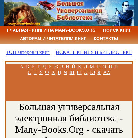
ГЛАВНАЯ - КНИГИ НА MANY-BOOKS.ORG
ПОИСК КНИГ
АВТОРАМ И ЧИТАТЕЛЯМ КНИГ
КОНТАКТЫ
ТОП авторов и книг
ИСКАТЬ КНИГУ В БИБЛИОТЕКЕ
А
Б
В
Г
Д
Е
Ж
З
И
Й
К
Л
М
Н
О
П
Р
С
Т
У
Ф
Х
Ц
Ч
Ш
Щ
Э
Ю
Я
AZ
Большая универсальная
электронная библиотека -
Many-Books.Org - скачать