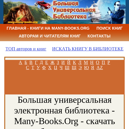
ГЛАВНАЯ - КНИГИ НА MANY-BOOKS.ORG
ПОИСК КНИГ
АВТОРАМ И ЧИТАТЕЛЯМ КНИГ
КОНТАКТЫ
ТОП авторов и книг
ИСКАТЬ КНИГУ В БИБЛИОТЕКЕ
А
Б
В
Г
Д
Е
Ж
З
И
Й
К
Л
М
Н
О
П
Р
С
Т
У
Ф
Х
Ц
Ч
Ш
Щ
Э
Ю
Я
AZ
Большая универсальная
электронная библиотека -
Many-Books.Org - скачать