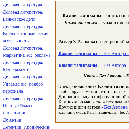
Деловая литература
Деловая литература.
Камни-талисманы
- книга, напи
Банковское дело
Камни-талисманы
можно или ск
Деловая литература.
Внешнеэкономическая
деятельность
Размер ZIP-архива c электронной 
Деловая литература.
Камни-талисманы
- - Без Автора 
Маркетинг, PR, реклама
Деловая литература.
Камни-талисманы
- - Без Автора 
Менеджмент
Книга
- Без Автора -
Деловая литература.
Управление, подбор
Электронная книга
Камни-талис
персонала
чтобы друзья могли читать или ска
Дополнительную информацию об э
Деловая литература.
Камни-талисманы окажется вам ин
Ценные бумаги,
Другие книги автора
- Без Автора
инвестиции
Ключевые слова: Камни-талисманы, - Без Авт
Детектив
Детектив. Иронический