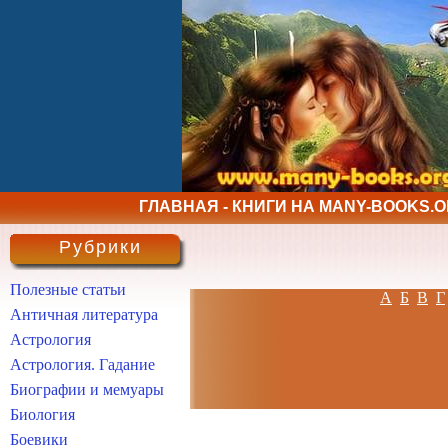
ГЛАВНАЯ - КНИГИ НА MANY-BOOKS.
Рубрики
Полезные статьи
А
Б
В
Г
Античная литература
Астрология
Астрология. Гадание
Биографии и мемуары
Биология
Боевики