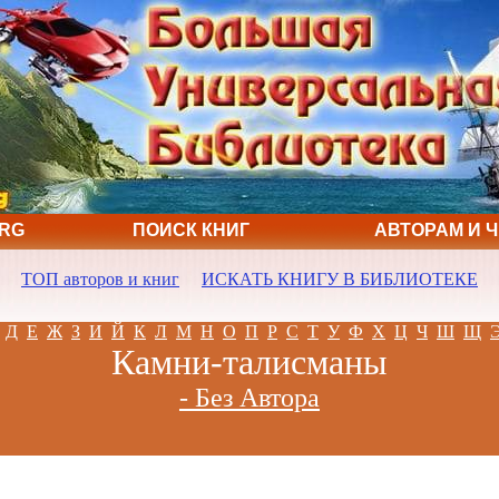
ORG
ПОИСК КНИГ
АВТОРАМ И 
ТОП авторов и книг
ИСКАТЬ КНИГУ В БИБЛИОТЕКЕ
Д
Е
Ж
З
И
Й
К
Л
М
Н
О
П
Р
С
Т
У
Ф
Х
Ц
Ч
Ш
Щ
Камни-талисманы
- Без Автора