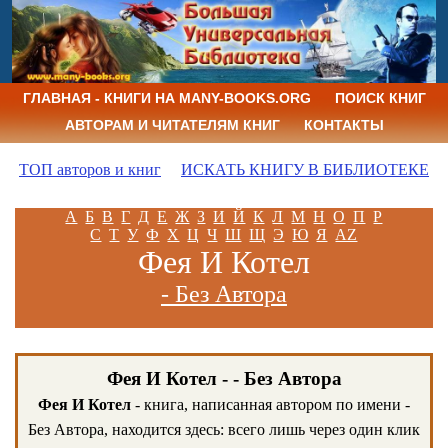
ГЛАВНАЯ - КНИГИ НА MANY-BOOKS.ORG
ПОИСК КНИГ
АВТОРАМ И ЧИТАТЕЛЯМ КНИГ
КОНТАКТЫ
ТОП авторов и книг
ИСКАТЬ КНИГУ В БИБЛИОТЕКЕ
А
Б
В
Г
Д
Е
Ж
З
И
Й
К
Л
М
Н
О
П
Р
С
Т
У
Ф
Х
Ц
Ч
Ш
Щ
Э
Ю
Я
AZ
Фея И Котел
- Без Автора
Фея И Котел - - Без Автора
Фея И Котел
- книга, написанная автором по имени -
Без Автора, находится здесь: всего лишь через один клик