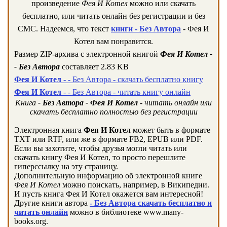
произведение
Фея И Котел
можно или скачать
бесплатно, или читать онлайн без регистрации и без
СМС. Надеемся, что текст
книги - Без Автора
- Фея И
Котел вам понравится.
Размер ZIP-архива c электронной книгой
Фея И Котел -
- Без Автора
составляет 2.83 KB
Фея И Котел
- - Без Автора - скачать бесплатно книгу
Фея И Котел
- - Без Автора - читать книгу онлайн
Книга
- Без Автора - Фея И Котел
- читать онлайн или
скачать бесплатно полностью без регистрации
Электронная книга
Фея И Котел
может быть в формате
TXT или RTF, или же в формате FB2, EPUB или PDF.
Если вы захотите, чтобы друзья могли читать или
скачать книгу Фея И Котел, то просто перешлите
гиперссылку на эту страницу.
Дополнительную информацию об электронной книге
Фея И Котел
можно поискать, например, в Википедии.
И пусть книга Фея И Котел окажется вам интересной!
Другие книги автора
- Без Автора скачать бесплатно и
читать онлайн
можно в библиотеке www.many-
books.org.