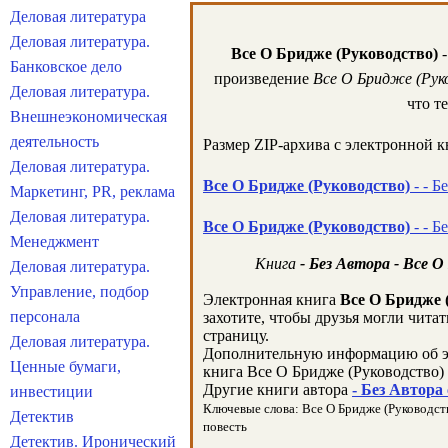
Деловая литература
Деловая литература.
Все О Бридже (Руководство)
-
Банковское дело
произведение
Все О Бридже (Рук
Деловая литература.
что т
Внешнеэкономическая
деятельность
Размер ZIP-архива c электронной 
Деловая литература.
Все О Бридже (Руководство)
- - Б
Маркетинг, PR, реклама
Деловая литература.
Все О Бридже (Руководство)
- - Б
Менеджмент
Книга
- Без Автора - Все 
Деловая литература.
Управление, подбор
Электронная книга
Все О Бридже 
персонала
захотите, чтобы друзья могли чита
страницу.
Деловая литература.
Дополнительную информацию об э
Ценные бумаги,
книга Все О Бридже (Руководство)
Другие книги автора
- Без Автора
инвестиции
Ключевые слова: Все О Бридже (Руководство)
Детектив
повесть
Детектив. Иронический