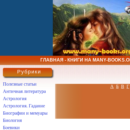
ГЛАВНАЯ - КНИГИ НА MANY-BOOKS.
Рубрики
Полезные статьи
А
Б
В
Г
Античная литература
Астрология
Астрология. Гадание
Биографии и мемуары
Биология
Боевики