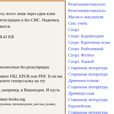
Религия/мистика/нло
Религия/мистика/нло.
есь: всего лишь через один клик
Магия и оккультизм
регистрации и без СМС. Надеемся,
Секс учеба
вится.
Спорт
Спорт. Бодибилдинг
68.43 KB
Спорт. Карточные игры
Спорт. Рыболовный
Спорт. Футбол
Спорт. Хоккей
 полностью без регистрации
Старинная литература
Старинная литература.
рмате FB2, EPUB или PDF. Если вы
Древневосточная
ешлите гиперссылку на эту
Старинная литература.
 например, в Википедии. И пусть
Древнерусская
any-books.org.
Старинная литература.
тронная, произведение, рассказ, роман,
Европейская
Старинная литература.