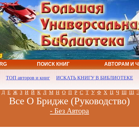
ORG
ПОИСК КНИГ
АВТОРАМ И 
ТОП авторов и книг
ИСКАТЬ КНИГУ В БИБЛИОТЕКЕ
Д
Е
Ж
З
И
Й
К
Л
М
Н
О
П
Р
С
Т
У
Ф
Х
Ц
Ч
Ш
Щ
Все О Бридже (Руководство)
- Без Автора