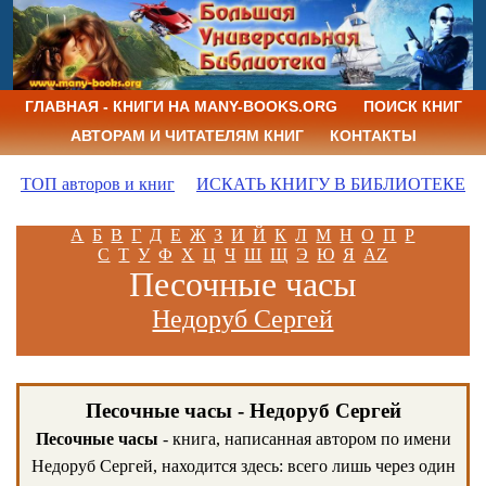
ГЛАВНАЯ - КНИГИ НА MANY-BOOKS.ORG
ПОИСК КНИГ
АВТОРАМ И ЧИТАТЕЛЯМ КНИГ
КОНТАКТЫ
ТОП авторов и книг
ИСКАТЬ КНИГУ В БИБЛИОТЕКЕ
А
Б
В
Г
Д
Е
Ж
З
И
Й
К
Л
М
Н
О
П
Р
С
Т
У
Ф
Х
Ц
Ч
Ш
Щ
Э
Ю
Я
AZ
Песочные часы
Недоруб Сергей
Песочные часы - Недоруб Сергей
Песочные часы
- книга, написанная автором по имени
Недоруб Сергей, находится здесь: всего лишь через один