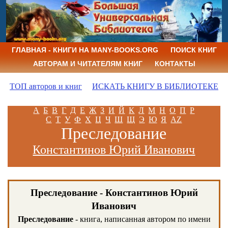
ГЛАВНАЯ - КНИГИ НА MANY-BOOKS.ORG
ПОИСК КНИГ
АВТОРАМ И ЧИТАТЕЛЯМ КНИГ
КОНТАКТЫ
ТОП авторов и книг
ИСКАТЬ КНИГУ В БИБЛИОТЕКЕ
А
Б
В
Г
Д
Е
Ж
З
И
Й
К
Л
М
Н
О
П
Р
С
Т
У
Ф
Х
Ц
Ч
Ш
Щ
Э
Ю
Я
AZ
Преследование
Константинов Юрий Иванович
Преследование - Константинов Юрий
Иванович
Преследование
- книга, написанная автором по имени