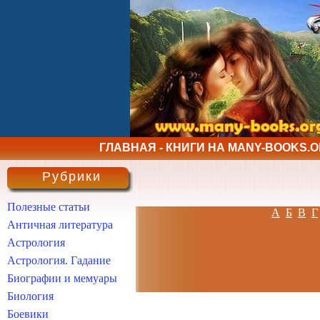
ГЛАВНАЯ - КНИГИ НА MANY-BOOKS.
Рубрики
Полезные статьи
А
Б
В
Г
Античная литература
Астрология
Астрология. Гадание
Биографии и мемуары
Биология
Боевики