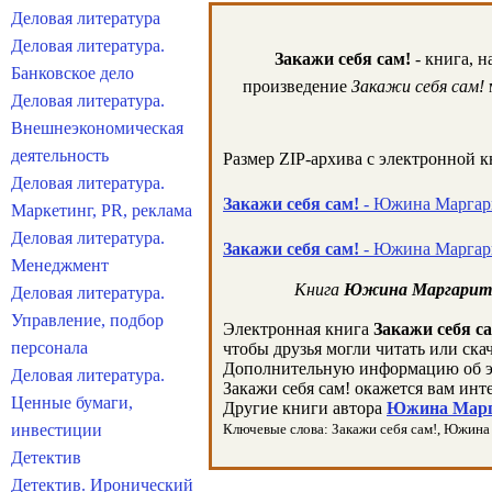
Деловая литература
Деловая литература.
Закажи себя сам!
- книга, 
Банковское дело
произведение
Закажи себя сам!
м
Деловая литература.
Внешнеэкономическая
деятельность
Размер ZIP-архива c электронной 
Деловая литература.
Закажи себя сам!
- Южина Маргарит
Маркетинг, PR, реклама
Деловая литература.
Закажи себя сам!
- Южина Маргари
Менеджмент
Книга
Южина Маргарита 
Деловая литература.
Управление, подбор
Электронная книга
Закажи себя с
персонала
чтобы друзья могли читать или ска
Дополнительную информацию об э
Деловая литература.
Закажи себя сам! окажется вам инт
Ценные бумаги,
Другие книги автора
Южина Марга
инвестиции
Ключевые слова: Закажи себя сам!, Южина М
Детектив
Детектив. Иронический