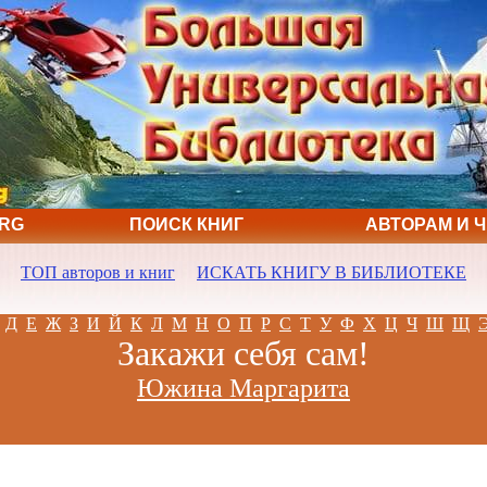
ORG
ПОИСК КНИГ
АВТОРАМ И 
ТОП авторов и книг
ИСКАТЬ КНИГУ В БИБЛИОТЕКЕ
Д
Е
Ж
З
И
Й
К
Л
М
Н
О
П
Р
С
Т
У
Ф
Х
Ц
Ч
Ш
Щ
Закажи себя сам!
Южина Маргарита