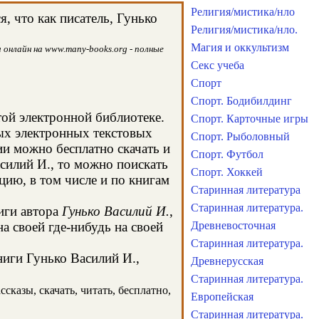
Религия/мистика/нло
, что как писатель, Гунько
Религия/мистика/нло.
Магия и оккультизм
 онлайн на www.many-books.org - полные
Секс учеба
Спорт
Спорт. Бодибилдинг
той электронной библиотеке.
Спорт. Карточные игры
ных электронных текстовых
Спорт. Рыболовный
и можно бесплатно скачать и
Спорт. Футбол
силий И., то можно поискать
Спорт. Хоккей
ию, в том числе и по книгам
Старинная литература
Старинная литература.
иги автора
Гунько Василий И.
,
а своей где-нибудь на своей
Древневосточная
Старинная литература.
ниги Гунько Василий И.,
Древнерусская
Старинная литература.
сказы, скачать, читать, бесплатно,
Европейская
Старинная литература.