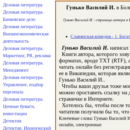
Деловая литература
Гунько Василий И.
в Бол
Деловая литература.
Банковское дело
Гунько Василий И. - страница автора в
Деловая литература.
Внешнеэкономическая
Славянская комедия - 1. Бога
деятельность
Гунько Василий И.
написал 
Деловая литература.
Книги автора, которого зову
Маркетинг, PR, реклама
форматах, вроде TXT (RTF), 
Деловая литература.
читать онлайн без регистрац
Менеджмент
ее в Википедии, которая явл
Деловая литература.
Гунько Василий И..
Управление, подбор
Чтобы ваши друзья тоже могл
персонала
можно проставить ссылку на д
страничке в Интернете.
Деловая литература.
Хотелось бы, чтобы после тог
Ценные бумаги,
читатели получили бы то, что
инвестиции
Ключевые слова: Гунько Василий И.,
Детектив
онлайн, электронные
Детектив. Иронический