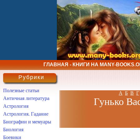
ГЛАВНАЯ - КНИГИ НА MANY-BOOKS.
Рубрики
Полезные статьи
А
Б
В
Г
Античная литература
Гунько Вас
Астрология
Астрология. Гадание
Биографии и мемуары
Биология
Боевики