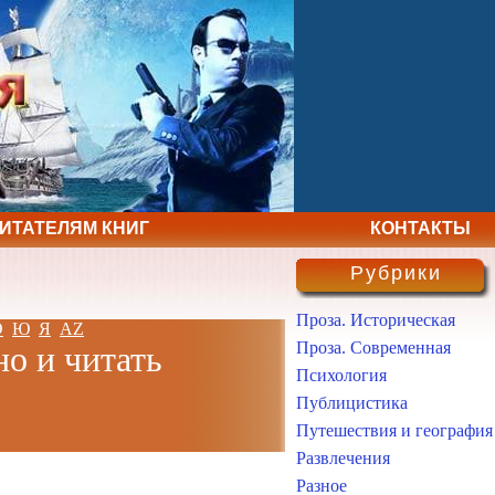
ЧИТАТЕЛЯМ КНИГ
КОНТАКТЫ
Рубрики
Проза. Историческая
Э
Ю
Я
AZ
Проза. Современная
но и читать
Психология
Публицистика
Путешествия и география
Развлечения
Разное