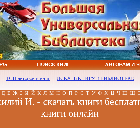
ORG
ПОИСК КНИГ
АВТОРАМ И 
ТОП авторов и книг
ИСКАТЬ КНИГУ В БИБЛИОТЕКЕ
Д
Е
Ж
З
И
Й
К
Л
М
Н
О
П
Р
С
Т
У
Ф
Х
Ц
Ч
Ш
Щ
илий И. - скачать книги бесплат
книги онлайн