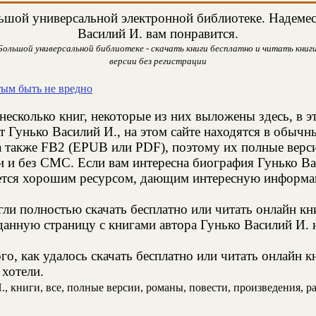
ьшой универсальной электронной библиотеке. Надемеся
Василий И. вам понравится.
 Большой универсальной библиотеке - скачать книги бесплатно и читать книги
версии без регистрации
тым быть не вредно
несколько книг, некоторые из них выложены здесь, в э
т Гунько Василий И., на этом сайте находятся в обыч
а также FB2 (EPUB или PDF), поэтому их полные верси
ии и без СМС. Если вам интересна биография Гунько Ва
яется хорошим ресурсом, дающим интересную информац
и полностью скачать бесплатно или читать онлайн кн
анную страницу с книгами автора Гунько Василий И. н
о, как удалось скачать бесплатно или читать онлайн к
 хотели.
 книги, все, полные версии, романы, повести, произведения, рас