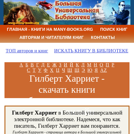
ГЛАВНАЯ - КНИГИ НА MANY-BOOKS.ORG
ПОИСК КНИГ
АВТОРАМ И ЧИТАТЕЛЯМ КНИГ
КОНТАКТЫ
ТОП авторов и книг
ИСКАТЬ КНИГУ В БИБЛИОТЕКЕ
А
Б
В
Г
Д
Е
Ж
З
И
Й
К
Л
М
Н
О
П
Р
С
Т
У
Ф
Х
Ц
Ч
Ш
Щ
Э
Ю
Я
AZ
Гилберт Харриет -
скачать книги
бесплатно и читать
книги онлайн
Гилберт Харриет
в Большой универсальной
электронной библиотеке. Надемеся, что как
писатель, Гилберт Харриет вам понравится.
Гилберт Харриет - страница автора в Большой универсальной