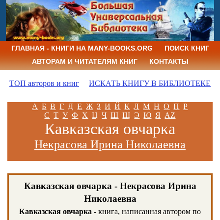
ГЛАВНАЯ - КНИГИ НА MANY-BOOKS.ORG
ПОИСК КНИГ
АВТОРАМ И ЧИТАТЕЛЯМ КНИГ
КОНТАКТЫ
ТОП авторов и книг
ИСКАТЬ КНИГУ В БИБЛИОТЕКЕ
А
Б
В
Г
Д
Е
Ж
З
И
Й
К
Л
М
Н
О
П
Р
С
Т
У
Ф
Х
Ц
Ч
Ш
Щ
Э
Ю
Я
AZ
Кавказская овчарка
Некрасова Ирина Николаевна
Кавказская овчарка - Некрасова Ирина
Николаевна
Кавказская овчарка
- книга, написанная автором по