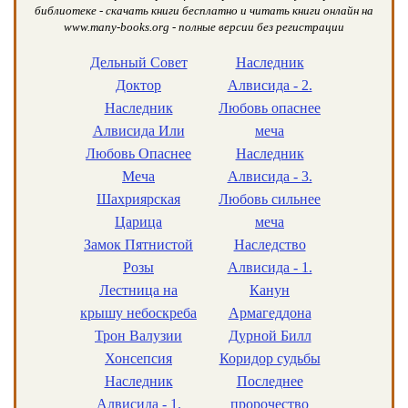
библиотеке - скачать книги бесплатно и читать книги онлайн на
www.many-books.org - полные версии без регистрации
Дельный Совет
Наследник
Доктор
Алвисида - 2.
Наследник
Любовь опаснее
Алвисида Или
меча
Любовь Опаснее
Наследник
Меча
Алвисида - 3.
Шахриярская
Любовь сильнее
Царица
меча
Замок Пятнистой
Наследство
Розы
Алвисида - 1.
Лестница на
Канун
крышу небоскреба
Армагеддона
Трон Валузии
Дурной Билл
Хонсепсия
Коридор судьбы
Наследник
Последнее
Алвисида - 1.
пророчество