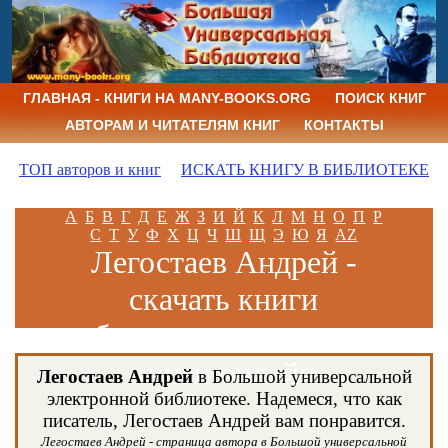
ГЛАВНАЯ - КНИГИ НА MANY-BOOKS.ORG
ПОИСК КНИГ
АВТОРАМ И ЧИТАТЕЛЯМ КНИГ
КОНТАКТЫ
ТОП авторов и книг
ИСКАТЬ КНИГУ В БИБЛИОТЕКЕ
А
Б
В
Г
Д
Е
Ж
З
И
Й
К
Л
М
Н
О
П
Р
С
Т
У
Ф
Х
Ц
Ч
Ш
Щ
Э
Ю
Я
AZ
Легостаев Андрей -
скачать книги
бесплатно и читать
книги онлайн
Легостаев Андрей
в Большой универсальной
электронной библиотеке. Надемеся, что как
писатель, Легостаев Андрей вам понравится.
Легостаев Андрей - страница автора в Большой универсальной