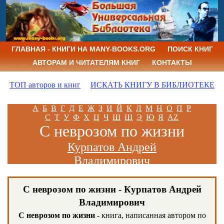
ГЛАВНАЯ - КНИГИ НА MANY-BOOKS.ORG
ПОИСК КНИГ
АВТОРАМ И ЧИТАТЕЛЯМ КНИГ
КОНТАКТЫ
ТОП авторов и книг
ИСКАТЬ КНИГУ В БИБЛИОТЕКЕ
А
Б
В
Г
Д
Е
Ж
З
И
Й
К
Л
М
Н
О
П
Р
С
Т
У
Ф
Х
Ц
Ч
Ш
Щ
Э
Ю
Я
AZ
С неврозом по жизни
Курпатов Андрей
Владимирович
С неврозом по жизни - Курпатов Андрей
Владимирович
С неврозом по жизни
- книга, написанная автором по