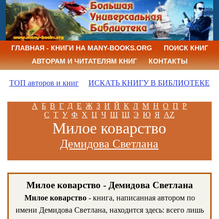
ГЛАВНАЯ - КНИГИ НА MANY-BOOKS.ORG
ПОИСК КНИГ
АВТОРАМ И ЧИТАТЕЛЯМ КНИГ
КОНТАКТЫ
ТОП авторов и книг
ИСКАТЬ КНИГУ В БИБЛИОТЕКЕ
А
Б
В
Г
Д
Е
Ж
З
И
Й
К
Л
М
Н
О
П
Р
С
Т
У
Ф
Х
Ц
Ч
Ш
Щ
Э
Ю
Я
AZ
Милое коварство
Демидова Светлана
Милое коварство - Демидова Светлана
Милое коварство
- книга, написанная автором по
имени Демидова Светлана, находится здесь: всего лишь