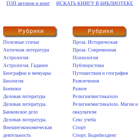
ТОП авторов и книг
ИСКАТЬ КНИГУ В БИБЛИОТЕКЕ
Рубрики
Рубрики
Полезные статьи
Проза. Историческая
Античная литература
Проза. Современная
Астрология
Психология
Астрология. Гадание
Публицистика
Биографии и мемуары
Путешествия и география
Биология
Развлечения
Боевики
Разное
Деловая литература
Религия/мистика/нло
Деловая литература.
Религия/мистика/нло. Магия и
Банковское дело
оккультизм
Деловая литература.
Секс учеба
Внешнеэкономическая
Спорт
деятельность
Спорт. Бодибилдинг