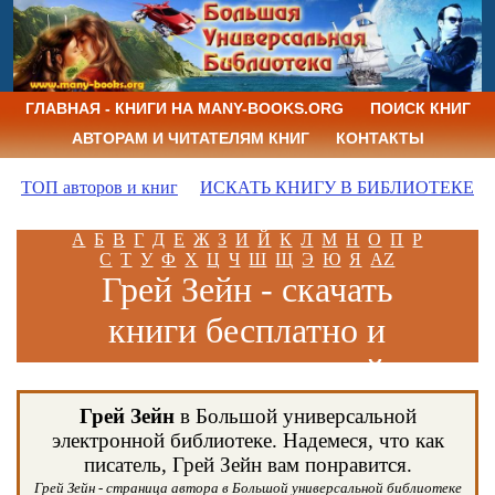
ГЛАВНАЯ - КНИГИ НА MANY-BOOKS.ORG
ПОИСК КНИГ
АВТОРАМ И ЧИТАТЕЛЯМ КНИГ
КОНТАКТЫ
ТОП авторов и книг
ИСКАТЬ КНИГУ В БИБЛИОТЕКЕ
А
Б
В
Г
Д
Е
Ж
З
И
Й
К
Л
М
Н
О
П
Р
С
Т
У
Ф
Х
Ц
Ч
Ш
Щ
Э
Ю
Я
AZ
Грeй Зейн - скачать
книги бесплатно и
читать книги онлайн
Грeй Зейн
в Большой универсальной
электронной библиотеке. Надемеся, что как
писатель, Грeй Зейн вам понравится.
Грeй Зейн - страница автора в Большой универсальной библиотеке