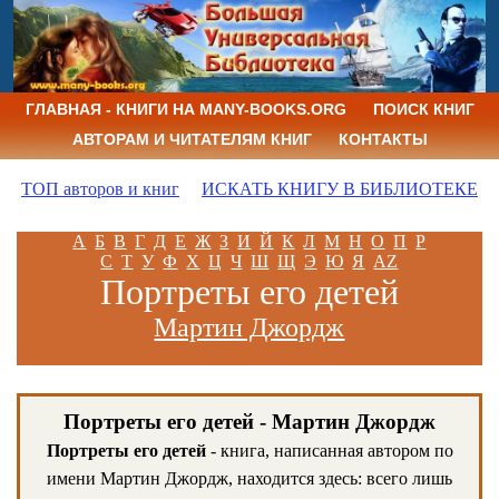
ГЛАВНАЯ - КНИГИ НА MANY-BOOKS.ORG
ПОИСК КНИГ
АВТОРАМ И ЧИТАТЕЛЯМ КНИГ
КОНТАКТЫ
ТОП авторов и книг
ИСКАТЬ КНИГУ В БИБЛИОТЕКЕ
А
Б
В
Г
Д
Е
Ж
З
И
Й
К
Л
М
Н
О
П
Р
С
Т
У
Ф
Х
Ц
Ч
Ш
Щ
Э
Ю
Я
AZ
Портреты его детей
Мартин Джордж
Портреты его детей - Мартин Джордж
Портреты его детей
- книга, написанная автором по
имени Мартин Джордж, находится здесь: всего лишь