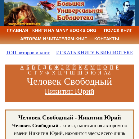
ГЛАВНАЯ - КНИГИ НА MANY-BOOKS.ORG
ПОИСК КНИГ
АВТОРАМ И ЧИТАТЕЛЯМ КНИГ
КОНТАКТЫ
ТОП авторов и книг
ИСКАТЬ КНИГУ В БИБЛИОТЕКЕ
А
Б
В
Г
Д
Е
Ж
З
И
Й
К
Л
М
Н
О
П
Р
С
Т
У
Ф
Х
Ц
Ч
Ш
Щ
Э
Ю
Я
AZ
Человек Свободный
Никитин Юрий
Человек Свободный - Никитин Юрий
Человек Свободный
- книга, написанная автором по
имени Никитин Юрий, находится здесь: всего лишь