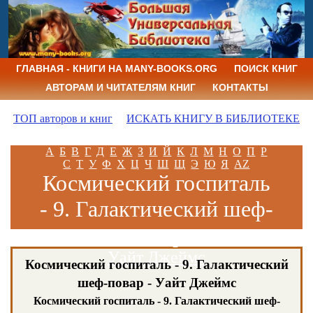
ГЛАВНАЯ - КНИГИ НА MANY-BOOKS.ORG
ПОИСК КНИГ
АВТОРАМ И ЧИТАТЕЛЯМ КНИГ
КОНТАКТЫ
ТОП авторов и книг
ИСКАТЬ КНИГУ В БИБЛИОТЕКЕ
А
Б
В
Г
Д
Е
Ж
З
И
Й
К
Л
М
Н
О
П
Р
С
Т
У
Ф
Х
Ц
Ч
Ш
Щ
Э
Ю
Я
AZ
Космический госпиталь
- 9. Галактический шеф-
повар
Уайт Джеймс
Космический госпиталь - 9. Галактический
шеф-повар - Уайт Джеймс
Космический госпиталь - 9. Галактический шеф-