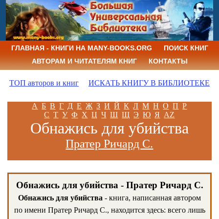
ГЛАВНАЯ - КНИГИ НА MANY-BOOKS.ORG
ПОИСК КНИГ
АВТОРАМ И ЧИТАТЕЛЯМ КНИГ
КОНТАКТЫ
ТОП авторов и книг
ИСКАТЬ КНИГУ В БИБЛИОТЕКЕ
А
Б
В
Г
Д
Е
Ж
З
И
Й
К
Л
М
Н
О
П
Р
С
Т
У
Ф
Х
Ц
Ч
Ш
Щ
Э
Ю
Я
AZ
Обнажись для убийства
Пратер Ричард С.
Обнажись для убийства - Пратер Ричард С.
Обнажись для убийства
- книга, написанная автором
по имени Пратер Ричард С., находится здесь: всего лишь