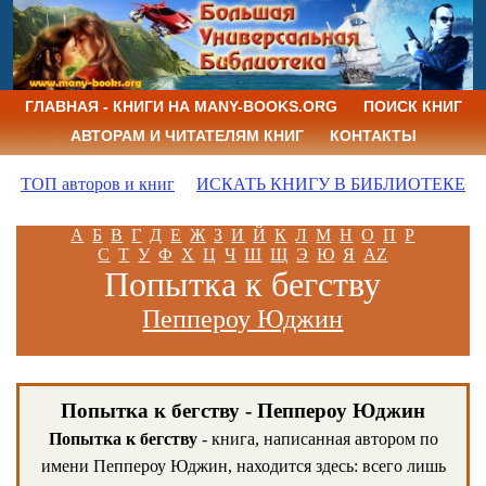
ГЛАВНАЯ - КНИГИ НА MANY-BOOKS.ORG
ПОИСК КНИГ
АВТОРАМ И ЧИТАТЕЛЯМ КНИГ
КОНТАКТЫ
ТОП авторов и книг
ИСКАТЬ КНИГУ В БИБЛИОТЕКЕ
А
Б
В
Г
Д
Е
Ж
З
И
Й
К
Л
М
Н
О
П
Р
С
Т
У
Ф
Х
Ц
Ч
Ш
Щ
Э
Ю
Я
AZ
Попытка к бегству
Пеппероу Юджин
Попытка к бегству - Пеппероу Юджин
Попытка к бегству
- книга, написанная автором по
имени Пеппероу Юджин, находится здесь: всего лишь