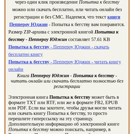
через один клик произведение
Попытка к бегству
можно или скачать бесплатно, или читать онлайн без
регистрации и без СМС. Надеемся, что текст
книги
Пеппероу Юджин
- Попытка к бегству вам понравится.
Размер ZIP-архива c электронной книгой
Попытка к
бегству - Пеппероу Юджин
составляет 57.61 KB
Попытка к бегству
- Пеппероу Юджин - скачать
бесплатно книгу
Попытка к бегству
- Пеппероу Юджин - читать книгу
онлайн
Книга
Пеппероу Юджин - Попытка к бегству
-
читать онлайн или скачать бесплатно полностью без
регистрации
Электронная книга
Попытка к бегству
может быть в
формате TXT или RTF, или же в формате FB2, EPUB
или PDF. Если вы захотите, чтобы друзья могли читать
или скачать книгу Попытка к бегству, то просто
перешлите гиперссылку на эту страницу.
Дополнительную информацию об электронной книге
Попытка к бегству
можно поискать, например, в